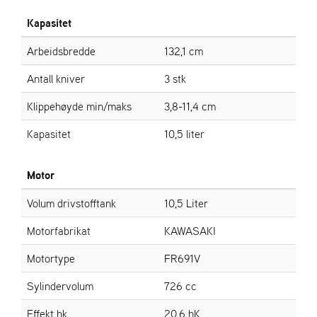
Kapasitet
S
T
Arbeidsbredde
132,1 cm
E
N
Antall kniver
3 stk
S
Klippehøyde min/maks
3,8-11,4 cm
Kapasitet
10,5 liter
O
R
E
Motor
G
O
Volum drivstofftank
10,5 Liter
N
®
Motorfabrikat
KAWASAKI
Motortype
FR691V
W
E
Sylindervolum
726 cc
I
B
Effekt hk
20,6 hK