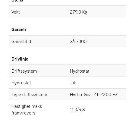
Vekt
279.0 Kg
Garanti
Garantitid
3år/300T
Drivlinje
Driftssystem
Hydrostat
Hydrostat
JA
Type driftssystem
Hydro-GearZT-2200 EZT
Hastighet maks
11,3/4,8
fram/revers