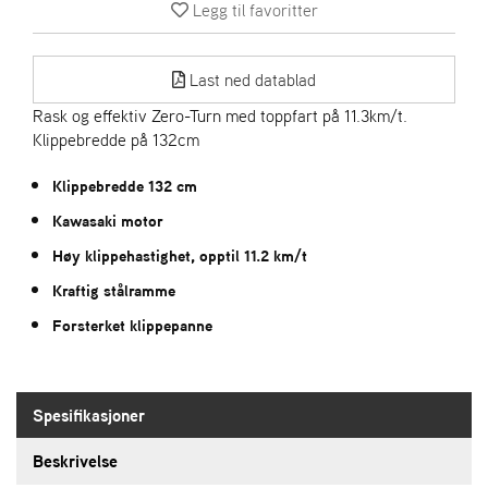
R
Legg til favoritter
I
E
N
Last ned datablad
S
Rask og effektiv Zero-Turn med toppfart på 11.3km/t.
Klippebredde på 132cm
A
S
Klippebredde 132 cm
-
Kawasaki motor
M
O
Høy klippehastighet, opptil 11.2 km/t
T
O
Kraftig stålramme
R
Forsterket klippepanne
E
L
Spesifikasjoner
I
E
Beskrivelse
T