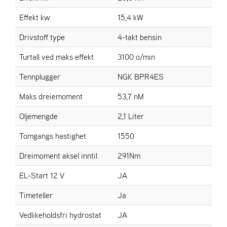
A
N
Effekt kw
15,4 kW
G
®
Drivstoff type
4-takt bensin
Turtall ved maks effekt
3100 o/min
F
Tennplugger
NGK BPR4ES
O
R
H
Maks dreiemoment
53,7 nM
A
N
Oljemengde
2,1 Liter
D
L
Tomgangs hastighet
1550
E
R
Dreimoment aksel inntil
291Nm
O
V
EL-Start 12 V
JA
E
R
Timeteller
Ja
S
I
Vedlikeholdsfri hydrostat
JA
K