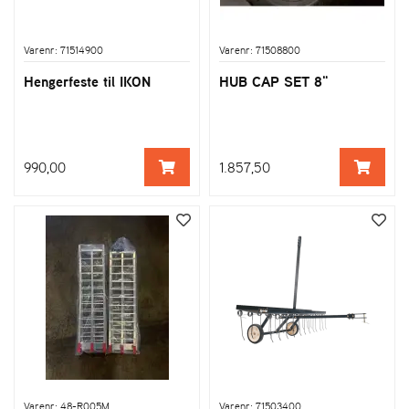
Varenr: 71514900
Varenr: 71508800
Hengerfeste til IKON
HUB CAP SET 8"
990,00
1.857,50
Varenr: 48-R005M
Varenr: 71503400