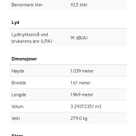
T
Bensintank liter
10,5 liter
Lyd
Lydtrykksnivå ved
91 dB(A)
brukerens øre (LPA)
Dimensjoner
Høyde
1.039 meter
Bredde
1.61 meter
Lengde
1.969 meter
Volum
3.29372351 m3
Vekt
279.0 kg
Stens