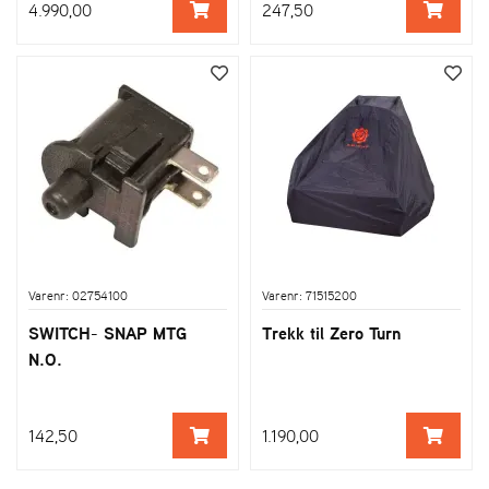
4.990,00
247,50
Varenr: 02754100
Varenr: 71515200
SWITCH- SNAP MTG
Trekk til Zero Turn
N.O.
142,50
1.190,00