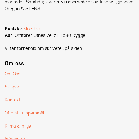
markedet. Samtidig leverer vi reservedeler og tilbehør gjennom
Oregon & STENS.
S
T
E
Kontakt
:
Klikk her
N
Adr
: Ordfører Utnes vei 51. 1580 Rygge
S
Vi tar forbehold om skrivefeil på siden
O
Om oss
R
E
Om Oss
G
O
Support
N
®
Kontakt
Ofte stilte spørsmål
W
E
Klima & miljø
I
B
Infosenter