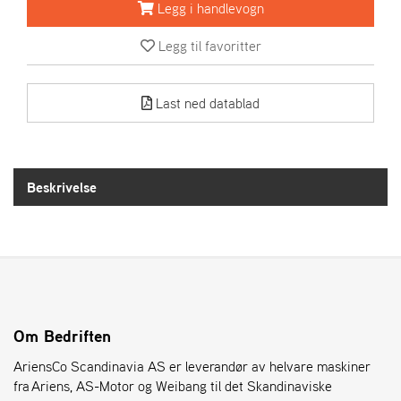
R
Legg i handlevogn
I
E
Legg til favoritter
N
S
Last ned datablad
A
S
-
M
Beskrivelse
O
T
O
R
E
L
Om Bedriften
I
AriensCo Scandinavia AS er leverandør av helvare maskiner
E
T
fra Ariens, AS-Motor og Weibang til det Skandinaviske