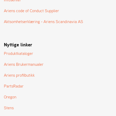
A
N
Ariens code of Conduct Supplier
G
®
Aktsomhetserklæring - Ariens Scandinavia AS
F
O
Nyttige linker
R
H
Produktkataloger
A
N
D
Ariens Brukermanualer
L
E
Ariens profilbutikk
R
O
PartsRadar
V
E
Oregon
R
S
Stens
I
K