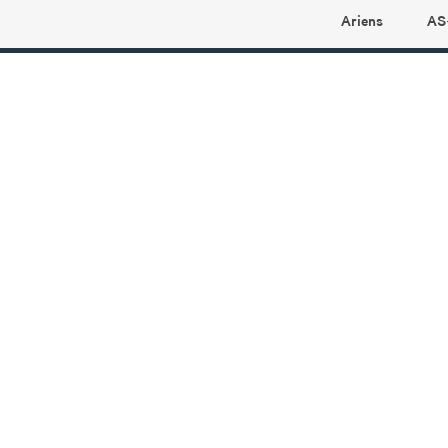
Ariens
AS
Ariens profilbutikk