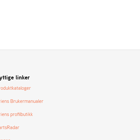
yttige linker
roduktkataloger
riens Brukermanualer
iens profilbutikk
artsRadar