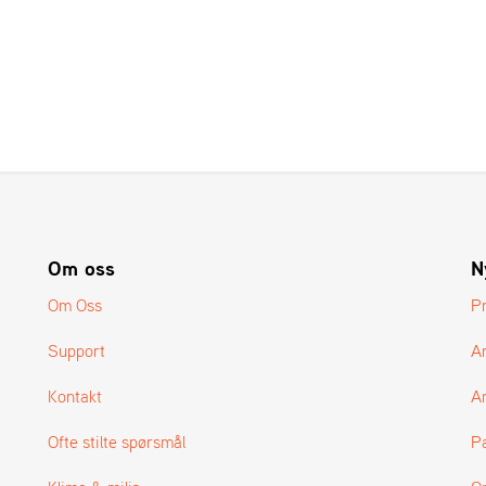
Om oss
N
Om Oss
P
Support
A
Kontakt
Ar
Ofte stilte spørsmål
P