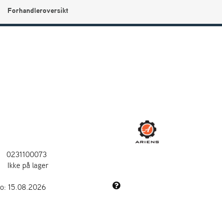
Forhandleroversikt
0
Min side
Infosenter
Favoritter
0231100073
:
Ikke på lager
to: 15.08.2026