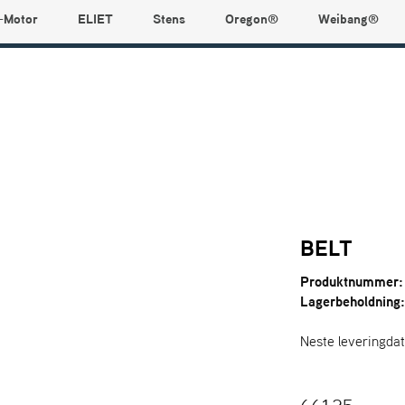
-Motor
ELIET
Stens
Oregon®
Weibang®
BELT
Produktnummer:
Lagerbeholdning
Neste leveringda