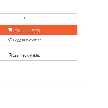
+
Legg i handlevogn
Legg til favoritter
Last ned datablad