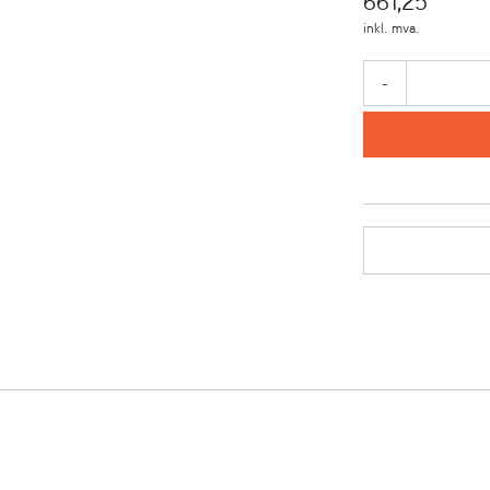
661,25
inkl. mva.
-