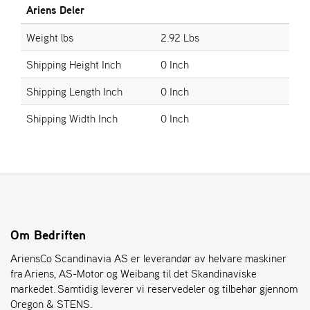
Ariens Deler
S
Weight lbs
2.92 Lbs
T
E
Shipping Height Inch
0 Inch
N
S
Shipping Length Inch
0 Inch
Shipping Width Inch
0 Inch
O
R
E
G
O
N
®
Om Bedriften
AriensCo Scandinavia AS er leverandør av helvare maskiner
W
fra Ariens, AS-Motor og Weibang til det Skandinaviske
E
I
markedet. Samtidig leverer vi reservedeler og tilbehør gjennom
B
Oregon & STENS.