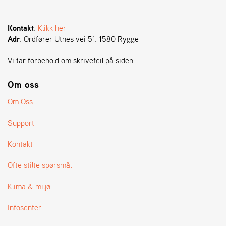
A
N
G
Kontakt
:
Klikk her
®
Adr
: Ordfører Utnes vei 51. 1580 Rygge
Vi tar forbehold om skrivefeil på siden
F
O
Om oss
R
H
Om Oss
A
N
Support
D
L
E
Kontakt
R
O
Ofte stilte spørsmål
V
E
Klima & miljø
R
S
Infosenter
I
K