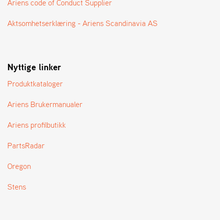
Ariens code of Conduct Supplier
T
Aktsomhetserklæring - Ariens Scandinavia AS
Nyttige linker
Produktkataloger
Ariens Brukermanualer
Ariens profilbutikk
PartsRadar
Oregon
Stens