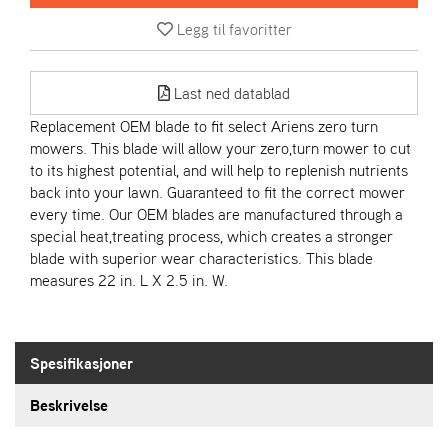
R
I
Legg til favoritter
E
N
S
Last ned datablad
Replacement OEM blade to fit select Ariens zero turn
mowers. This blade will allow your zero,turn mower to cut
A
to its highest potential, and will help to replenish nutrients
S
-
back into your lawn. Guaranteed to fit the correct mower
M
every time. Our OEM blades are manufactured through a
O
special heat,treating process, which creates a stronger
T
blade with superior wear characteristics. This blade
O
measures 22 in. L X 2.5 in. W.
R
E
Spesifikasjoner
L
I
Beskrivelse
E
T