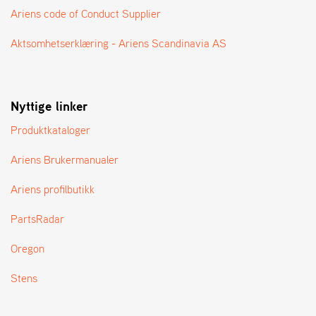
A
Ariens code of Conduct Supplier
N
G
Aktsomhetserklæring - Ariens Scandinavia AS
®
F
Nyttige linker
O
R
Produktkataloger
H
A
Ariens Brukermanualer
N
D
L
Ariens profilbutikk
E
R
PartsRadar
O
V
Oregon
E
R
Stens
S
I
K