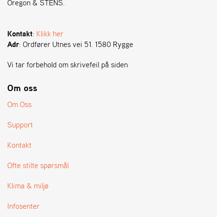
Oregon & STENS.
S
T
Kontakt
:
Klikk her
E
Adr
: Ordfører Utnes vei 51. 1580 Rygge
N
S
Vi tar forbehold om skrivefeil på siden
Om oss
O
R
Om Oss
E
G
Support
O
N
Kontakt
®
Ofte stilte spørsmål
W
Klima & miljø
E
I
Infosenter
B