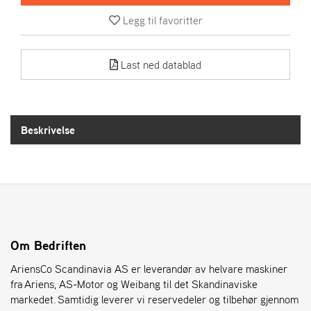
R
I
Legg til favoritter
E
N
S
Last ned datablad
A
S
Beskrivelse
-
M
O
T
O
R
Om Bedriften
E
L
AriensCo Scandinavia AS er leverandør av helvare maskiner
I
fra Ariens, AS-Motor og Weibang til det Skandinaviske
E
T
markedet. Samtidig leverer vi reservedeler og tilbehør gjennom