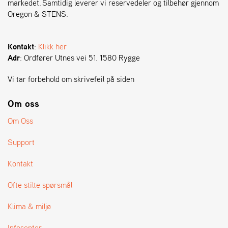
markedet. Samtidig leverer vi reservedeler og tilbehør gjennom
Oregon & STENS.
S
T
E
Kontakt
:
Klikk her
N
Adr
: Ordfører Utnes vei 51. 1580 Rygge
S
Vi tar forbehold om skrivefeil på siden
O
Om oss
R
E
Om Oss
G
O
Support
N
®
Kontakt
Ofte stilte spørsmål
W
E
Klima & miljø
I
B
Infosenter