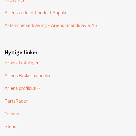
A
N
Ariens code of Conduct Supplier
G
®
Aktsomhetserklæring - Ariens Scandinavia AS
F
O
Nyttige linker
R
H
Produktkataloger
A
N
D
Ariens Brukermanualer
L
E
Ariens profilbutikk
R
O
PartsRadar
V
E
Oregon
R
S
Stens
I
K