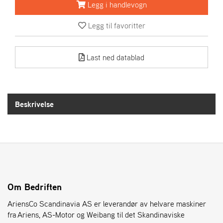
R
Legg i handlevogn
I
E
Legg til favoritter
N
S
Last ned datablad
A
S
-
M
Beskrivelse
O
T
O
R
E
L
Om Bedriften
I
AriensCo Scandinavia AS er leverandør av helvare maskiner
E
T
fra Ariens, AS-Motor og Weibang til det Skandinaviske