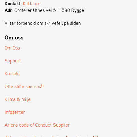
A
Kontakt
:
Klikk her
N
Adr
: Ordfører Utnes vei 51. 1580 Rygge
G
®
Vi tar forbehold om skrivefeil på siden
Om oss
F
O
Om Oss
R
H
Support
A
N
Kontakt
D
L
Ofte stilte spørsmål
E
R
O
Klima & miljø
V
E
Infosenter
R
S
Ariens code of Conduct Supplier
I
K