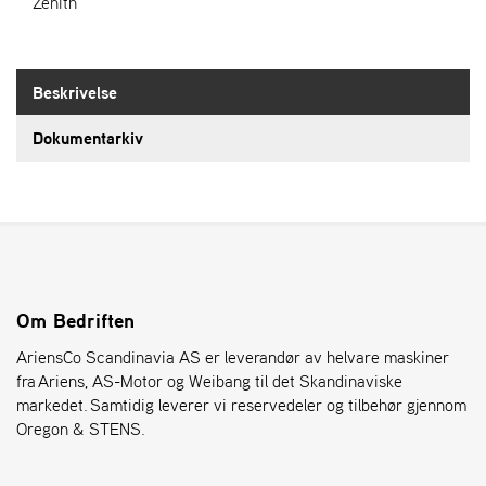
Zenith
S
T
Beskrivelse
E
N
S
Dokumentarkiv
O
R
E
G
O
N
Om Bedriften
®
AriensCo Scandinavia AS er leverandør av helvare maskiner
fra Ariens, AS-Motor og Weibang til det Skandinaviske
markedet. Samtidig leverer vi reservedeler og tilbehør gjennom
W
Oregon & STENS.
E
I
B