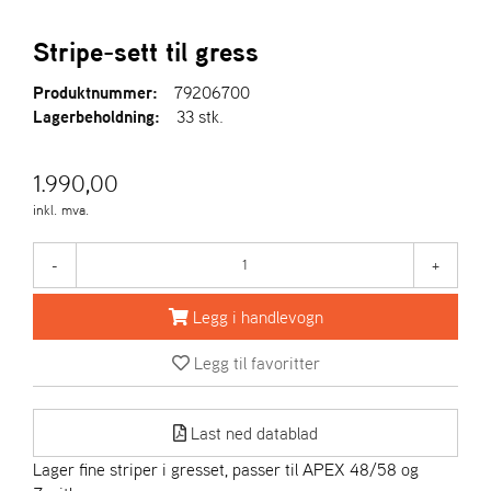
R
I
Stripe-sett til gress
E
N
S
Produktnummer:
79206700
Lagerbeholdning:
33 stk.
A
1.990,00
S
-
inkl. mva.
M
O
-
+
T
O
R
Legg i handlevogn
Legg til favoritter
E
L
I
Last ned datablad
E
Lager fine striper i gresset, passer til APEX 48/58 og
T