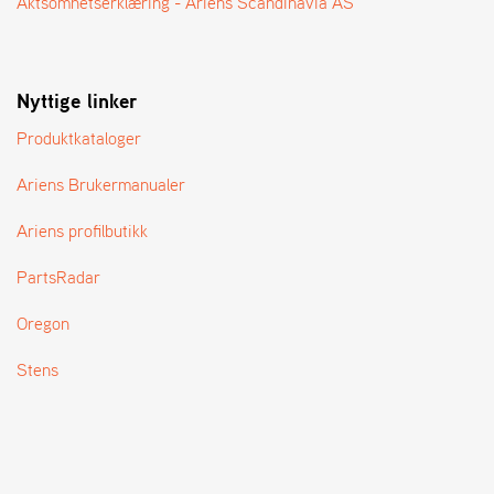
Aktsomhetserklæring - Ariens Scandinavia AS
T
Nyttige linker
Produktkataloger
Ariens Brukermanualer
Ariens profilbutikk
PartsRadar
Oregon
Stens