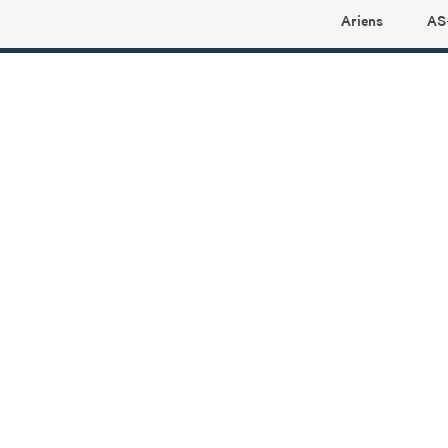
Ariens
AS
Ariens profilbutikk