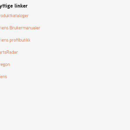
yttige linker
roduktkataloger
riens Brukermanualer
iens profilbutikk
artsRadar
regon
tens