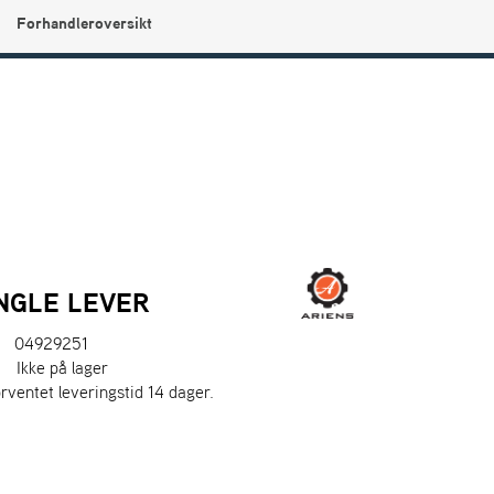
Forhandleroversikt
0
Min side
Infosenter
Favoritter
INGLE LEVER
04929251
:
Ikke på lager
orventet leveringstid 14 dager.