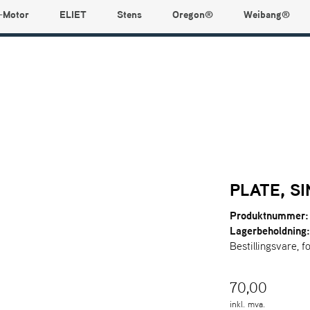
-Motor
ELIET
Stens
Oregon®
Weibang®
PLATE, S
Produktnummer:
Lagerbeholdning
Bestillingsvare, f
70,00
inkl. mva.