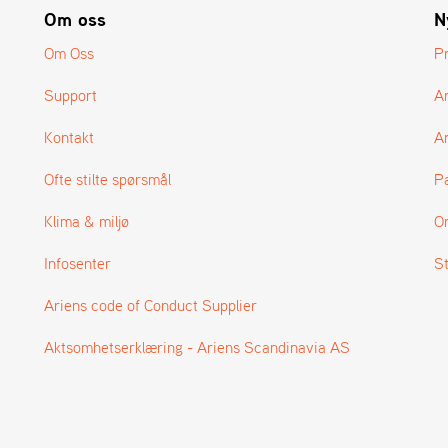
Om oss
N
Om Oss
P
Support
A
Kontakt
Ar
Ofte stilte spørsmål
P
Klima & miljø
O
Infosenter
S
Ariens code of Conduct Supplier
Aktsomhetserklæring - Ariens Scandinavia AS