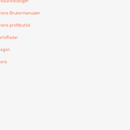
roduktkataloger
riens Brukermanualer
iens profilbutikk
artsRadar
regon
tens