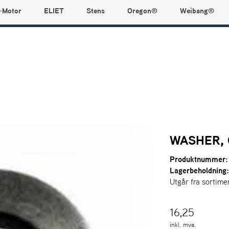
-Motor
ELIET
Stens
Oregon®
Weibang®
WASHER, 
Produktnummer:
Lagerbeholdning
Utgår fra sortime
16,25
inkl. mva.