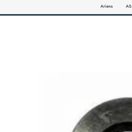
Ariens
AS
Ariens profilbutikk