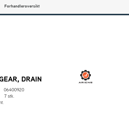
Forhandleroversikt
0
Min side
Infosenter
Favoritter
GEAR, DRAIN
06400920
:
7 stk.
nt.