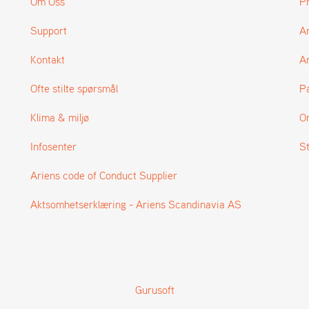
Om Oss
P
Support
A
Kontakt
Ar
Ofte stilte spørsmål
P
Klima & miljø
O
Infosenter
S
Ariens code of Conduct Supplier
Aktsomhetserklæring - Ariens Scandinavia AS
Gurusoft