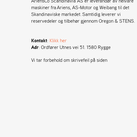
AriensCo Scandinavia AS er leverandør av helvare
maskiner fra Ariens, AS-Motor og Weibang til det
Skandinaviske markedet. Samtidig leverer vi
reservedeler og tilbehør gjennom Oregon & STENS.
Kontakt
:
Klikk her
Adr
: Ordfører Utnes vei 51. 1580 Rygge
Vi tar forbehold om skrivefeil på siden