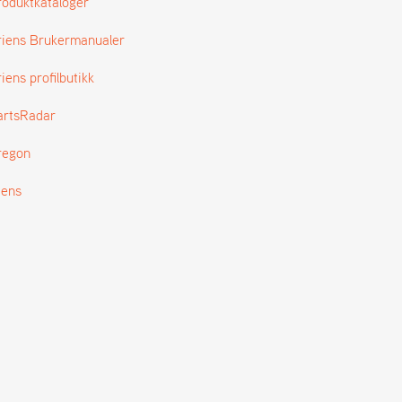
roduktkataloger
riens Brukermanualer
iens profilbutikk
artsRadar
regon
tens