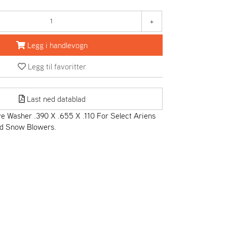
+
Legg i handlevogn
Legg til favoritter
Last ned datablad
 Washer .390 X .655 X .110 For Select Ariens
d Snow Blowers.