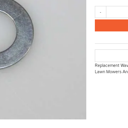
-
Replacement Wave
Lawn Mowers An