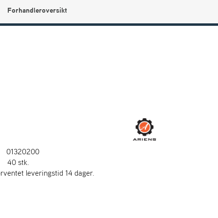
Forhandleroversikt
0
Min side
Infosenter
Favoritter
01320200
:
40 stk.
orventet leveringstid 14 dager.