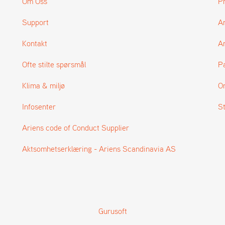
Om Oss
P
Support
A
Kontakt
Ar
Ofte stilte spørsmål
P
Klima & miljø
O
Infosenter
S
Ariens code of Conduct Supplier
Aktsomhetserklæring - Ariens Scandinavia AS
Gurusoft