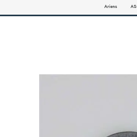
Ariens
AS
Ariens profilbutikk