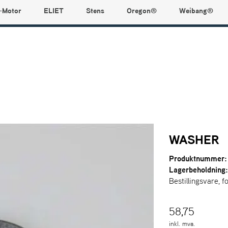
-Motor
ELIET
Stens
Oregon®
Weibang®
WASHER
Produktnummer:
Lagerbeholdning
Bestillingsvare, f
58,75
inkl. mva.