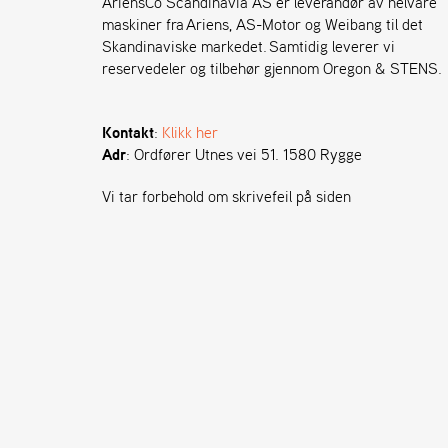
AriensCo Scandinavia AS er leverandør av helvare
maskiner fra Ariens, AS-Motor og Weibang til det
Skandinaviske markedet. Samtidig leverer vi
reservedeler og tilbehør gjennom Oregon & STENS.
Kontakt
:
Klikk her
Adr
: Ordfører Utnes vei 51. 1580 Rygge
Vi tar forbehold om skrivefeil på siden