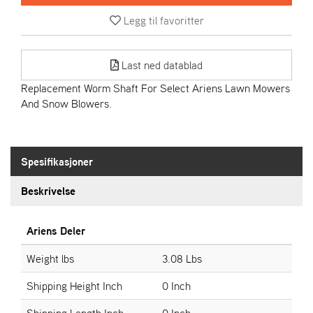
R
I
Legg til favoritter
E
N
S
Last ned datablad
Replacement Worm Shaft For Select Ariens Lawn Mowers
And Snow Blowers.
A
S
-
M
O
Spesifikasjoner
T
O
Beskrivelse
R
Ariens Deler
E
Weight lbs
3.08 Lbs
L
I
Shipping Height Inch
0 Inch
E
T
Shipping Length Inch
0 Inch