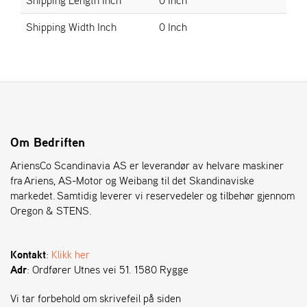
Shipping Width Inch
0 Inch
S
T
E
N
S
O
Om Bedriften
R
E
AriensCo Scandinavia AS er leverandør av helvare maskiner
G
fra Ariens, AS-Motor og Weibang til det Skandinaviske
O
markedet. Samtidig leverer vi reservedeler og tilbehør gjennom
N
Oregon & STENS.
®
Kontakt
:
Klikk her
W
Adr
: Ordfører Utnes vei 51. 1580 Rygge
E
I
B
Vi tar forbehold om skrivefeil på siden