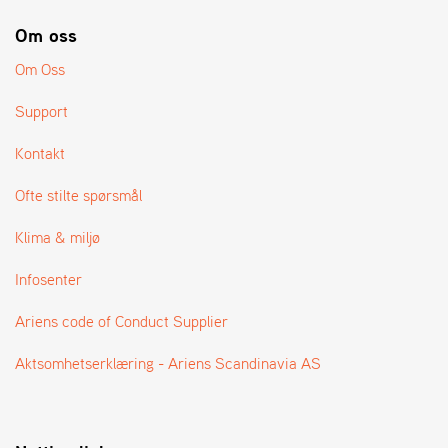
A
N
Om oss
G
®
Om Oss
Support
F
O
Kontakt
R
H
Ofte stilte spørsmål
A
N
Klima & miljø
D
L
Infosenter
E
R
Ariens code of Conduct Supplier
O
V
E
Aktsomhetserklæring - Ariens Scandinavia AS
R
S
I
K