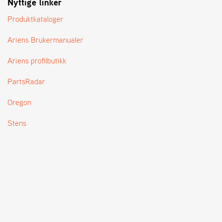
Nyttige linker
T
Produktkataloger
Ariens Brukermanualer
Ariens profilbutikk
PartsRadar
Oregon
Stens