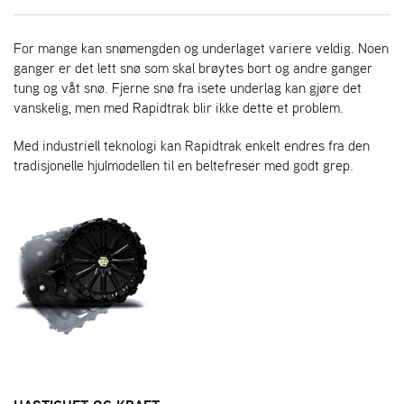
R
I
E
For mange kan snømengden og underlaget variere veldig. Noen
N
ganger er det lett snø som skal brøytes bort og andre ganger
S
tung og våt snø. Fjerne snø fra isete underlag kan gjøre det
vanskelig, men med Rapidtrak blir ikke dette et problem.
A
Med industriell teknologi kan Rapidtrak enkelt endres fra den
S
tradisjonelle hjulmodellen til en beltefreser med godt grep.
-
M
O
T
O
R
E
L
I
E
T