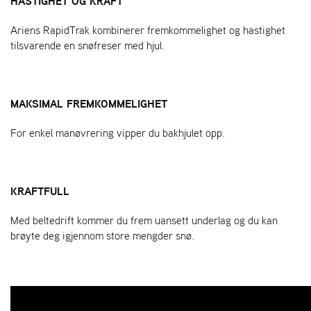
HASTIGHET OG KRAFT
Ariens RapidTrak kombinerer fremkommelighet og hastighet
S
tilsvarende en snøfreser med hjul.
T
E
N
S
MAKSIMAL FREMKOMMELIGHET
For enkel manøvrering vipper du bakhjulet opp.
O
R
E
G
O
KRAFTFULL
N
®
Med beltedrift kommer du frem uansett underlag og du kan
brøyte deg igjennom store mengder snø.
W
E
I
B