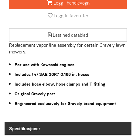
R
Legg i handlevogn
I
E
Legg til favoritter
N
S
Last ned datablad
Replacement vapor line assembly for certain Gravely lawn
A
mowers.
S
-
M
For use with Kawasaki engines
O
Includes (4) SAE 30R7 0.188 in. hoses
T
O
Includes hose elbow, hose clamps and T fitting
R
Original Gravely part
Engineered exclusively for Gravely brand equipment
E
L
I
E
Spesifikasjoner
T