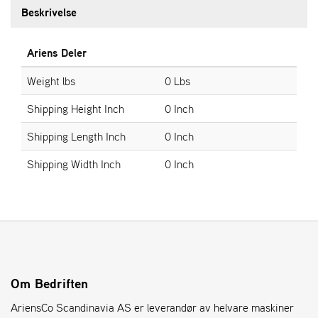
Beskrivelse
S
T
Ariens Deler
E
N
Weight lbs
0 Lbs
S
Shipping Height Inch
0 Inch
Shipping Length Inch
0 Inch
O
R
Shipping Width Inch
0 Inch
E
G
O
N
®
W
E
Om Bedriften
I
AriensCo Scandinavia AS er leverandør av helvare maskiner
B