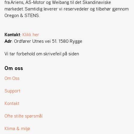
A
fra Ariens, AS-Motor og Weibang til det Skandinaviske
N
markedet. Samtidig leverer vi reservedeler og tilbehør gjennom
G
Oregon & STENS.
®
Kontakt
:
Klikk her
F
Adr
: Ordfører Utnes vei 51. 1580 Rygge
O
R
Vi tar forbehold om skrivefeil på siden
H
A
Om oss
N
D
Om Oss
L
E
Support
R
O
V
Kontakt
E
R
Ofte stilte spørsmål
S
I
Klima & miljø
K