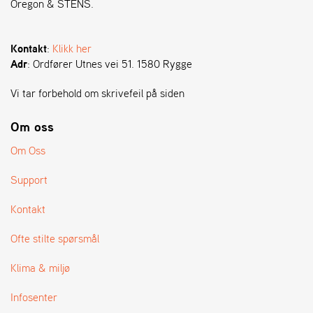
Oregon & STENS.
S
T
Kontakt
:
Klikk her
E
Adr
: Ordfører Utnes vei 51. 1580 Rygge
N
S
Vi tar forbehold om skrivefeil på siden
Om oss
O
R
Om Oss
E
G
Support
O
N
Kontakt
®
Ofte stilte spørsmål
W
Klima & miljø
E
I
Infosenter
B