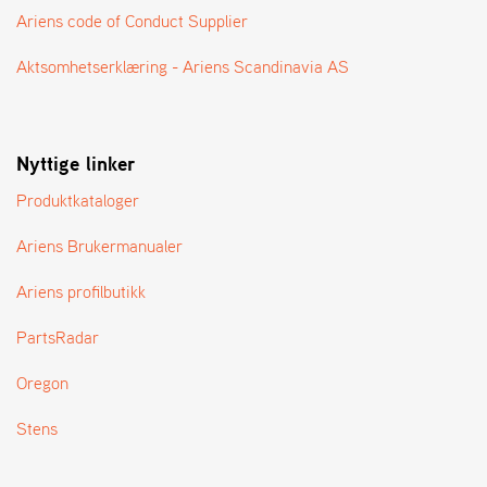
A
Ariens code of Conduct Supplier
N
G
Aktsomhetserklæring - Ariens Scandinavia AS
®
F
Nyttige linker
O
R
Produktkataloger
H
A
Ariens Brukermanualer
N
D
L
Ariens profilbutikk
E
R
PartsRadar
O
V
Oregon
E
R
Stens
S
I
K