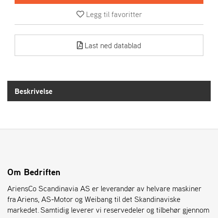
R
I
Legg til favoritter
E
N
S
Last ned datablad
A
S
Beskrivelse
-
M
O
T
O
R
Om Bedriften
E
L
AriensCo Scandinavia AS er leverandør av helvare maskiner
I
fra Ariens, AS-Motor og Weibang til det Skandinaviske
E
T
markedet. Samtidig leverer vi reservedeler og tilbehør gjennom