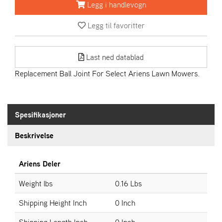
R
Legg i handlevogn
I
E
Legg til favoritter
N
S
Last ned datablad
Replacement Ball Joint For Select Ariens Lawn Mowers.
A
S
-
M
O
Spesifikasjoner
T
O
Beskrivelse
R
Ariens Deler
E
Weight lbs
0.16 Lbs
L
I
Shipping Height Inch
0 Inch
E
T
Shipping Length Inch
0 Inch