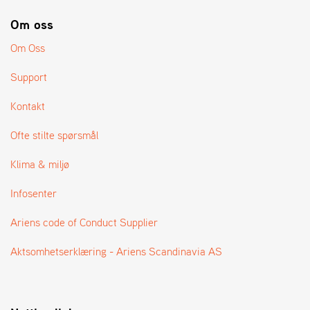
A
N
Om oss
G
®
Om Oss
Support
F
O
Kontakt
R
H
Ofte stilte spørsmål
A
N
Klima & miljø
D
L
Infosenter
E
R
Ariens code of Conduct Supplier
O
V
E
Aktsomhetserklæring - Ariens Scandinavia AS
R
S
I
K