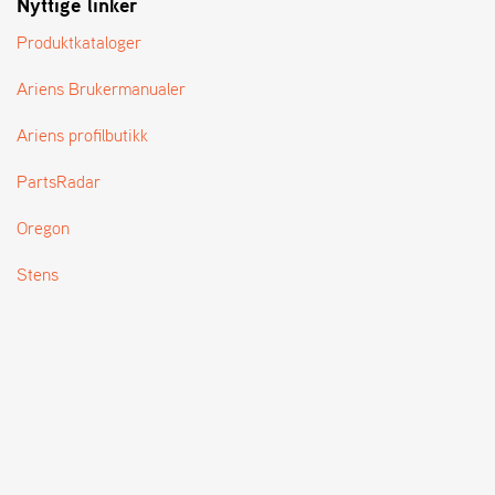
Nyttige linker
T
Produktkataloger
Ariens Brukermanualer
Ariens profilbutikk
PartsRadar
Oregon
Stens