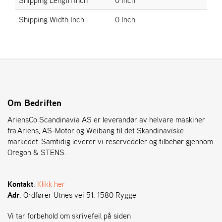
Shipping Width Inch
0 Inch
S
T
E
N
S
O
Om Bedriften
R
E
AriensCo Scandinavia AS er leverandør av helvare maskiner
G
fra Ariens, AS-Motor og Weibang til det Skandinaviske
O
markedet. Samtidig leverer vi reservedeler og tilbehør gjennom
N
Oregon & STENS.
®
Kontakt
:
Klikk her
W
Adr
: Ordfører Utnes vei 51. 1580 Rygge
E
I
B
Vi tar forbehold om skrivefeil på siden