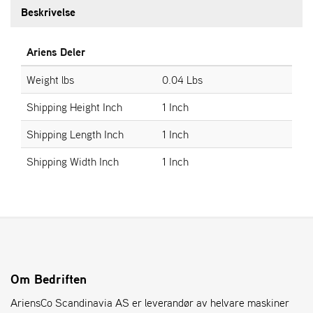
Beskrivelse
S
T
Ariens Deler
E
N
Weight lbs
0.04 Lbs
S
Shipping Height Inch
1 Inch
Shipping Length Inch
1 Inch
O
R
Shipping Width Inch
1 Inch
E
G
O
N
®
W
E
Om Bedriften
I
AriensCo Scandinavia AS er leverandør av helvare maskiner
B