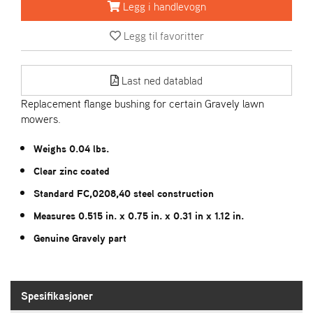
R
Legg i handlevogn
I
E
Legg til favoritter
N
S
Last ned datablad
Replacement flange bushing for certain Gravely lawn
A
mowers.
S
-
M
Weighs 0.04 lbs.
O
Clear zinc coated
T
O
Standard FC,0208,40 steel construction
R
Measures 0.515 in. x 0.75 in. x 0.31 in x 1.12 in.
Genuine Gravely part
E
L
I
E
Spesifikasjoner
T