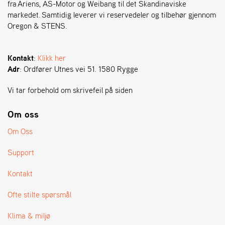
A
fra Ariens, AS-Motor og Weibang til det Skandinaviske
N
markedet. Samtidig leverer vi reservedeler og tilbehør gjennom
G
Oregon & STENS.
®
Kontakt
:
Klikk her
F
Adr
: Ordfører Utnes vei 51. 1580 Rygge
O
R
Vi tar forbehold om skrivefeil på siden
H
A
Om oss
N
D
Om Oss
L
E
Support
R
O
V
Kontakt
E
R
Ofte stilte spørsmål
S
I
Klima & miljø
K