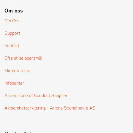
A
N
Om oss
G
®
Om Oss
Support
F
O
Kontakt
R
H
Ofte stilte spørsmål
A
N
Klima & miljø
D
L
Infosenter
E
R
Ariens code of Conduct Supplier
O
V
E
Aktsomhetserklæring - Ariens Scandinavia AS
R
S
I
K