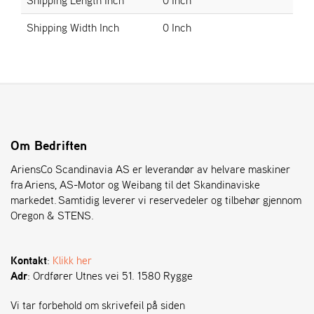
Shipping Width Inch
0 Inch
S
T
E
N
S
O
Om Bedriften
R
E
AriensCo Scandinavia AS er leverandør av helvare maskiner
G
fra Ariens, AS-Motor og Weibang til det Skandinaviske
O
markedet. Samtidig leverer vi reservedeler og tilbehør gjennom
N
Oregon & STENS.
®
Kontakt
:
Klikk her
W
Adr
: Ordfører Utnes vei 51. 1580 Rygge
E
I
B
Vi tar forbehold om skrivefeil på siden