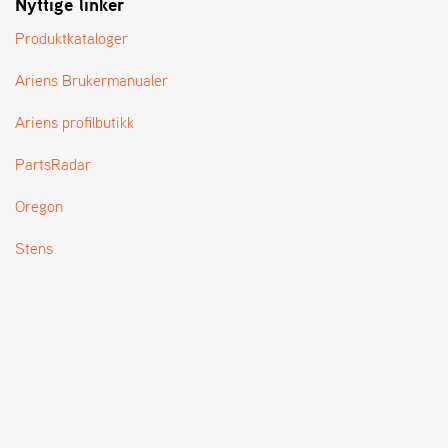
Nyttige linker
T
Produktkataloger
Ariens Brukermanualer
Ariens profilbutikk
PartsRadar
Oregon
Stens