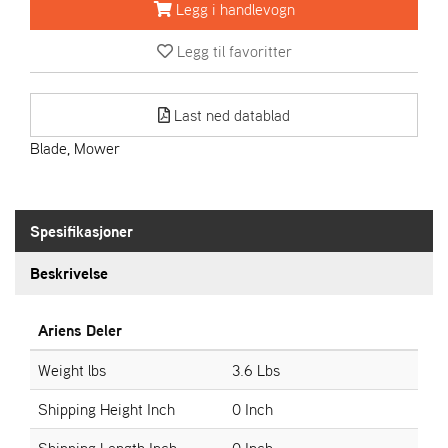
R
Legg i handlevogn
I
E
Legg til favoritter
N
S
Last ned datablad
Blade, Mower
A
S
-
M
O
Spesifikasjoner
T
O
Beskrivelse
R
Ariens Deler
E
Weight lbs
3.6 Lbs
L
I
Shipping Height Inch
0 Inch
E
T
Shipping Length Inch
0 Inch