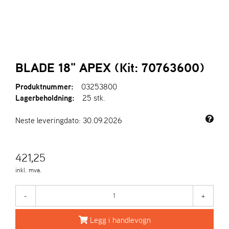
R
I
E
N
S
BLADE 18" APEX (Kit: 70763600)
A
Produktnummer:
03253800
S
-
Lagerbeholdning:
25 stk.
M
O
Neste leveringdato: 30.09.2026
T
O
R
421,25
inkl. mva.
E
L
-
+
I
E
T
Legg i handlevogn