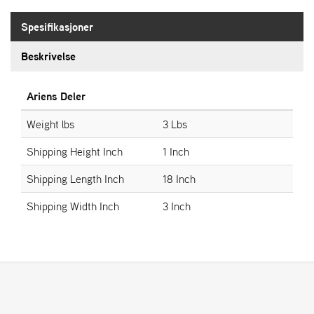
A
N
Spesifikasjoner
G
®
Beskrivelse
F
Ariens Deler
O
R
Weight lbs
3 Lbs
H
A
Shipping Height Inch
1 Inch
N
D
Shipping Length Inch
18 Inch
L
E
Shipping Width Inch
3 Inch
R
O
V
E
R
S
I
K