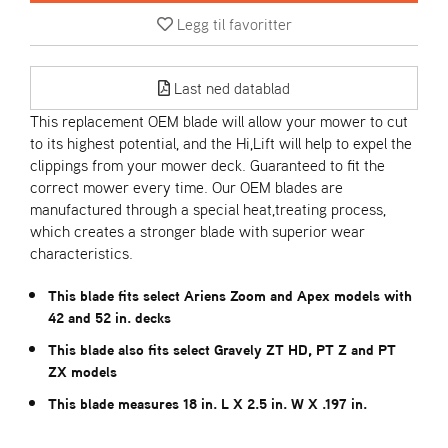
Legg til favoritter
S
T
Last ned datablad
E
N
This replacement OEM blade will allow your mower to cut
S
to its highest potential, and the Hi,Lift will help to expel the
clippings from your mower deck. Guaranteed to fit the
correct mower every time. Our OEM blades are
O
manufactured through a special heat,treating process,
R
which creates a stronger blade with superior wear
E
G
characteristics.
O
N
This blade fits select Ariens Zoom and Apex models with
®
42 and 52 in. decks
This blade also fits select Gravely ZT HD, PT Z and PT
ZX models
W
E
This blade measures 18 in. L X 2.5 in. W X .197 in.
I
B