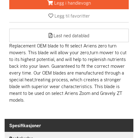
R
Legg i handlevogn
I
E
Legg til favoritter
N
S
Last ned datablad
Replacement OEM blade to fit select Ariens zero turn
A
mowers. This blade will allow your zero,turn mower to cut
S
-
to its highest potential, and will help to replenish nutrients
M
back into your lawn. Guaranteed to fit the correct mower
O
every time. Our OEM blades are manufactured through a
T
special heat,treating process, which creates a stronger
O
blade with superior wear characteristics. This blade is
R
meant to be used on select Ariens Zoom and Gravely ZT
models.
E
L
I
Spesifikasjoner
E
T