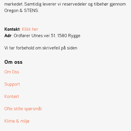
A
markedet. Samtidig leverer vi reservedeler og tilbehør gjennom
N
Oregon & STENS.
G
®
Kontakt
:
Klikk her
Adr
: Ordfører Utnes vei 51. 1580 Rygge
F
O
Vi tar forbehold om skrivefeil på siden
R
H
A
Om oss
N
Om Oss
D
L
E
Support
R
O
Kontakt
V
E
Ofte stilte spørsmål
R
S
Klima & miljø
I
K