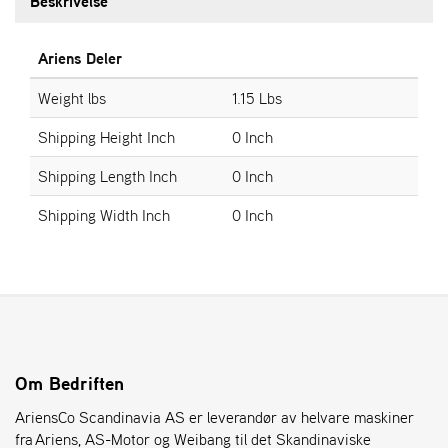
Beskrivelse
S
Ariens Deler
T
E
Weight lbs
1.15 Lbs
N
S
Shipping Height Inch
0 Inch
Shipping Length Inch
0 Inch
O
R
Shipping Width Inch
0 Inch
E
G
O
N
®
W
Om Bedriften
E
I
AriensCo Scandinavia AS er leverandør av helvare maskiner
B
fra Ariens, AS-Motor og Weibang til det Skandinaviske