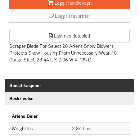
R
Legg i handlevogn
I
E
Legg til favoritter
N
S
Last ned datablad
Scraper Blade For Select 28 Ariens Snow Blowers
A
Protects Snow Housing From Unnecessary Wear. 10
S
-
Gauge Steel. 28.44 L X 2.06 W X .135 D.
M
O
T
O
Spesifikasjoner
R
Beskrivelse
E
L
Ariens Deler
I
E
Weight lbs
2.84 Lbs
T