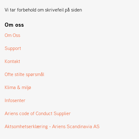
A
N
Vi tar forbehold om skrivefeil på siden
G
®
Om oss
Om Oss
F
O
Support
R
H
Kontakt
A
N
Ofte stilte spørsmål
D
L
Klima & miljø
E
R
O
Infosenter
V
E
Ariens code of Conduct Supplier
R
S
Aktsomhetserklæring - Ariens Scandinavia AS
I
K