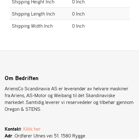
Shipping Height Inch
0 Inch
Shipping Length Inch
0 Inch
S
T
Shipping Width Inch
0 Inch
E
N
S
O
R
E
Om Bedriften
G
O
AriensCo Scandinavia AS er leverandør av helvare maskiner
N
fra Ariens, AS-Motor og Weibang til det Skandinaviske
®
markedet. Samtidig leverer vi reservedeler og tilbehør gjennom
Oregon & STENS.
W
E
Kontakt
:
Klikk her
I
B
Adr
: Ordfører Utnes vei 51. 1580 Rygge