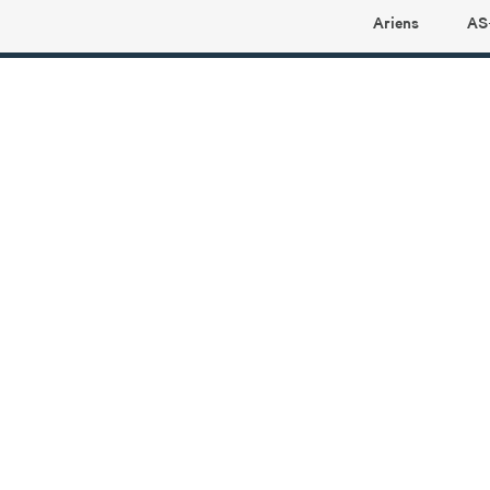
Ariens
AS
Ariens profilbutikk