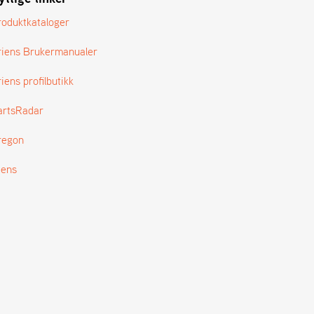
roduktkataloger
riens Brukermanualer
iens profilbutikk
artsRadar
regon
tens