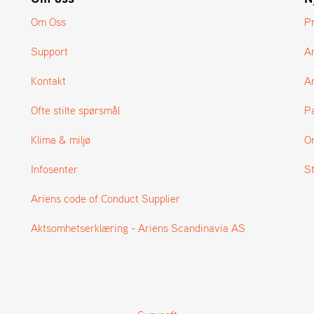
Om Oss
P
Support
A
Kontakt
Ar
Ofte stilte spørsmål
P
Klima & miljø
O
Infosenter
S
Ariens code of Conduct Supplier
Aktsomhetserklæring - Ariens Scandinavia AS