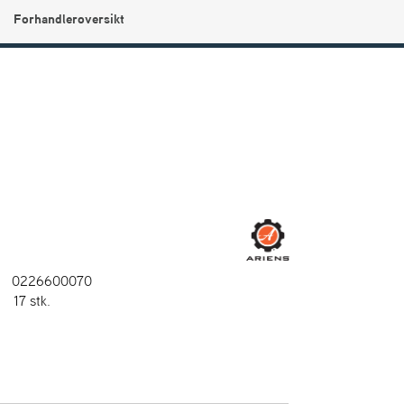
Forhandleroversikt
0
Min side
Infosenter
Favoritter
0226600070
:
17 stk.