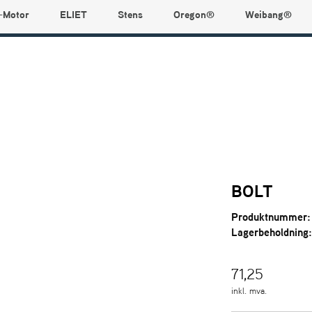
-Motor
ELIET
Stens
Oregon®
Weibang®
BOLT
Produktnummer:
Lagerbeholdning
71,25
inkl. mva.