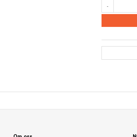
-
Om oss
N