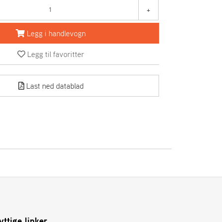
+
Legg i handlevogn
Legg til favoritter
Last ned datablad
yttige linker