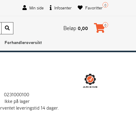
0
Min side
Infosenter
Favoritter
0
Beløp
0,00
Forhandleroversikt
0231000100
:
Ikke på lager
orventet leveringstid 14 dager.