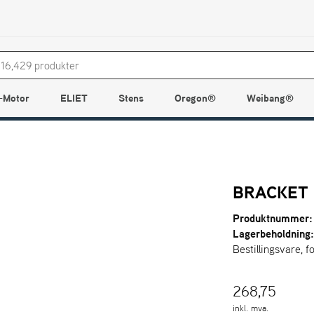
-Motor
ELIET
Stens
Oregon®
Weibang®
BRACKET
Produktnummer:
Lagerbeholdning
Bestillingsvare, f
268,75
inkl. mva.