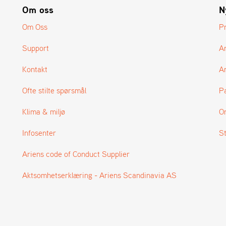
Om oss
N
Om Oss
P
Support
A
Kontakt
Ar
Ofte stilte spørsmål
P
Klima & miljø
O
Infosenter
S
Ariens code of Conduct Supplier
Aktsomhetserklæring - Ariens Scandinavia AS