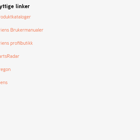
yttige linker
roduktkataloger
riens Brukermanualer
iens profilbutikk
artsRadar
regon
tens