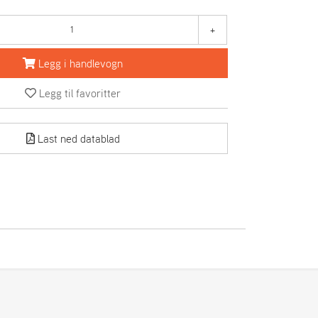
+
Legg i handlevogn
Legg til favoritter
Last ned datablad