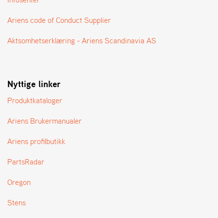
A
N
Ariens code of Conduct Supplier
G
®
Aktsomhetserklæring - Ariens Scandinavia AS
F
O
Nyttige linker
R
H
Produktkataloger
A
N
D
Ariens Brukermanualer
L
E
Ariens profilbutikk
R
O
PartsRadar
V
E
Oregon
R
S
Stens
I
K