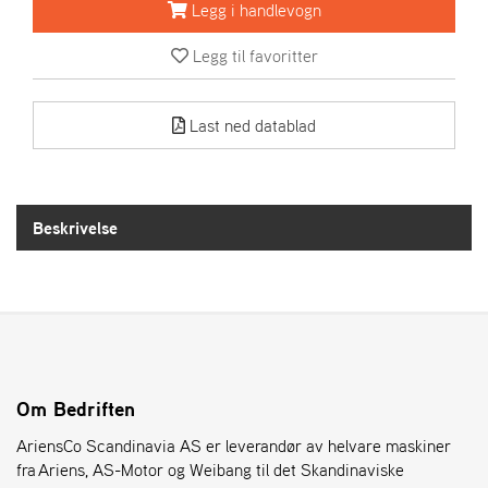
R
Legg i handlevogn
I
E
Legg til favoritter
N
S
Last ned datablad
A
S
-
M
Beskrivelse
O
T
O
R
E
L
Om Bedriften
I
AriensCo Scandinavia AS er leverandør av helvare maskiner
E
T
fra Ariens, AS-Motor og Weibang til det Skandinaviske