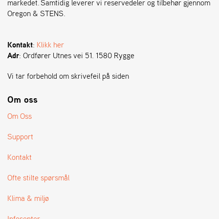
markedet. Samtidig leverer vi reservedeler og tilbehør gjennom
Oregon & STENS.
S
T
E
Kontakt
:
Klikk her
N
Adr
: Ordfører Utnes vei 51. 1580 Rygge
S
Vi tar forbehold om skrivefeil på siden
O
Om oss
R
E
Om Oss
G
O
Support
N
®
Kontakt
Ofte stilte spørsmål
W
E
Klima & miljø
I
B
Infosenter