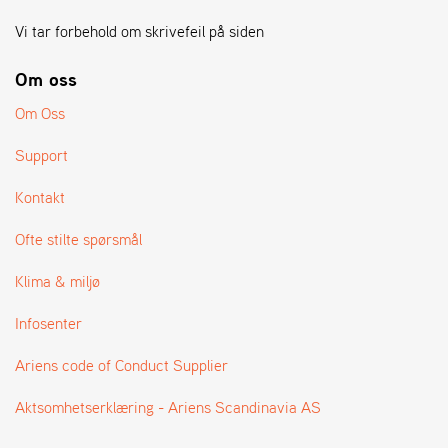
A
N
Vi tar forbehold om skrivefeil på siden
G
®
Om oss
Om Oss
F
O
Support
R
H
Kontakt
A
N
Ofte stilte spørsmål
D
L
Klima & miljø
E
R
O
Infosenter
V
E
Ariens code of Conduct Supplier
R
S
Aktsomhetserklæring - Ariens Scandinavia AS
I
K