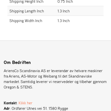
Shipping Height Inch
0.75 Inch
Shipping Length Inch
1.3 Inch
S
T
Shipping Width Inch
1.3 Inch
E
N
S
O
R
E
Om Bedriften
G
O
AriensCo Scandinavia AS er leverandør av helvare maskiner
N
fra Ariens, AS-Motor og Weibang til det Skandinaviske
®
markedet. Samtidig leverer vi reservedeler og tilbehør gjennom
Oregon & STENS.
W
E
Kontakt
:
Klikk her
I
B
Adr
: Ordfører Utnes vei 51. 1580 Rygge