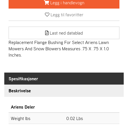
R
Legg i handlevogn
I
E
Legg til favoritter
N
S
Last ned datablad
Replacement Flange Bushing For Select Ariens Lawn
A
Mowers And Snow Blowers Measures .75 X .75 X 1.0
S
-
Inches.
M
O
T
O
Spesifikasjoner
R
Beskrivelse
E
L
Ariens Deler
I
E
Weight lbs
0.02 Lbs
T