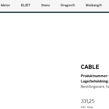
-Motor
ELIET
Stens
Oregon®
Weibang®
CABLE
Produktnummer:
Lagerbeholdning
Bestillingsvare, f
331,25
inkl. mva.