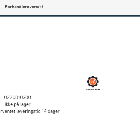
Forhandleroversikt
0
Min side
Infosenter
Favoritter
0220010300
:
Ikke på lager
orventet leveringstid 14 dager.