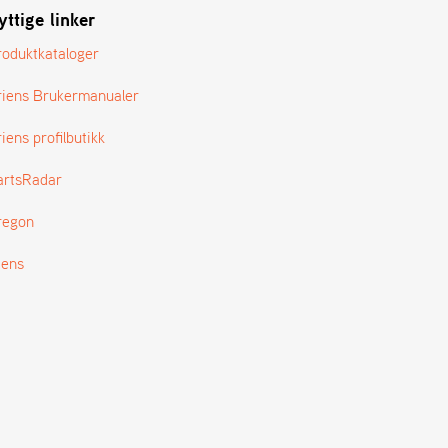
yttige linker
roduktkataloger
riens Brukermanualer
iens profilbutikk
artsRadar
regon
tens