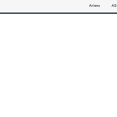
Ariens
AS
Ariens profilbutikk