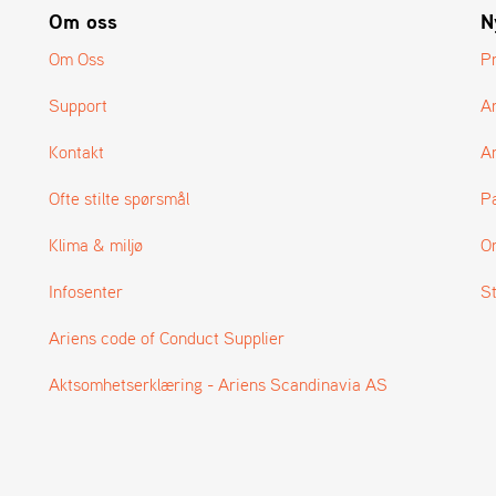
Om oss
N
Om Oss
P
Support
A
Kontakt
Ar
Ofte stilte spørsmål
P
Klima & miljø
O
Infosenter
S
Ariens code of Conduct Supplier
Aktsomhetserklæring - Ariens Scandinavia AS