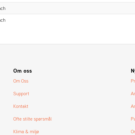
nch
nch
Om oss
N
Om Oss
P
Support
A
Kontakt
Ar
Ofte stilte spørsmål
P
Klima & miljø
O