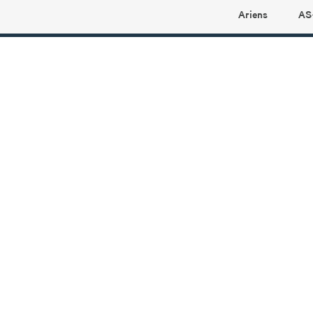
Ariens
AS
Ariens profilbutikk