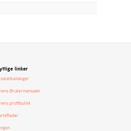
yttige linker
roduktkataloger
riens Brukermanualer
iens profilbutikk
artsRadar
regon