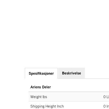
Beskrivelse
Spesifikasjoner
Ariens Deler
Weight lbs
0 L
Shipping Height Inch
0 I