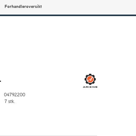
Forhandleroversikt
0
Min side
Infosenter
Favoritter
T
04792200
:
7 stk.