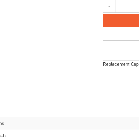
-
Replacement Cap,
bs
nch