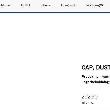
-Motor
ELIET
Stens
Oregon®
Weibang®
CAP, DUS
Produktnummer:
Lagerbeholdning
202,50
inkl. mva.