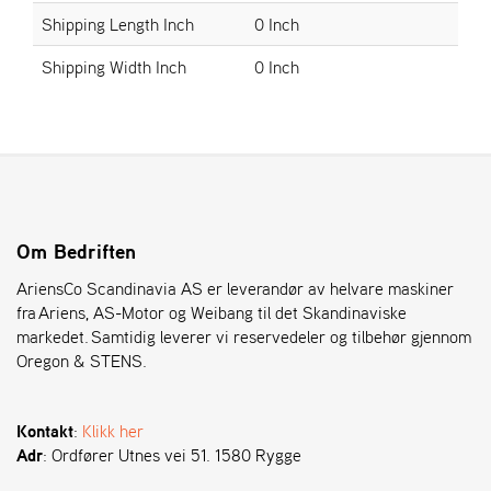
Shipping Length Inch
0 Inch
S
Shipping Width Inch
0 Inch
T
E
N
S
O
R
Om Bedriften
E
G
AriensCo Scandinavia AS er leverandør av helvare maskiner
O
fra Ariens, AS-Motor og Weibang til det Skandinaviske
N
markedet. Samtidig leverer vi reservedeler og tilbehør gjennom
®
Oregon & STENS.
W
Kontakt
:
Klikk her
E
Adr
: Ordfører Utnes vei 51. 1580 Rygge
I
B