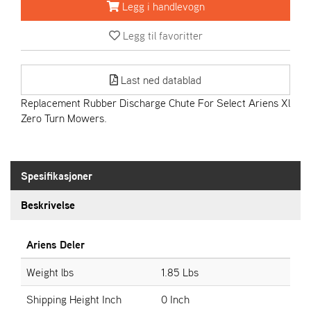
R
Legg i handlevogn
I
E
Legg til favoritter
N
S
Last ned datablad
Replacement Rubber Discharge Chute For Select Ariens Xl
A
Zero Turn Mowers.
S
-
M
O
T
Spesifikasjoner
O
R
Beskrivelse
Ariens Deler
E
L
I
Weight lbs
1.85 Lbs
E
T
Shipping Height Inch
0 Inch