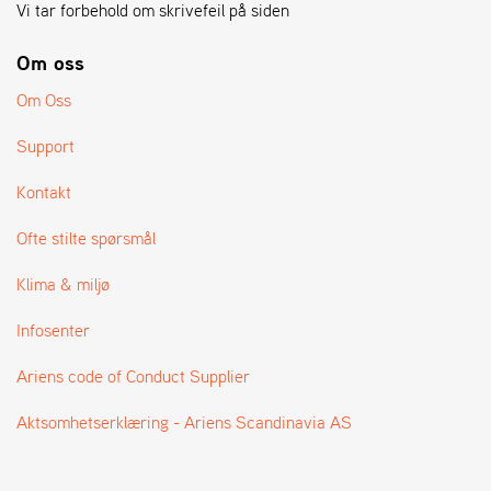
A
Vi tar forbehold om skrivefeil på siden
N
G
Om oss
®
Om Oss
F
Support
O
R
Kontakt
H
A
Ofte stilte spørsmål
N
D
Klima & miljø
L
E
Infosenter
R
O
V
Ariens code of Conduct Supplier
E
R
Aktsomhetserklæring - Ariens Scandinavia AS
S
I
K