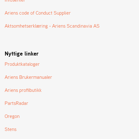
A
N
Ariens code of Conduct Supplier
G
®
Aktsomhetserklæring - Ariens Scandinavia AS
F
O
Nyttige linker
R
H
Produktkataloger
A
N
D
Ariens Brukermanualer
L
E
Ariens profilbutikk
R
O
PartsRadar
V
E
Oregon
R
S
Stens
I
K