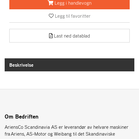
R
Legg i handlevogn
I
E
Legg til favoritter
N
S
Last ned datablad
A
S
-
M
Beskrivelse
O
T
O
R
E
L
Om Bedriften
I
AriensCo Scandinavia AS er leverandør av helvare maskiner
E
T
fra Ariens, AS-Motor og Weibang til det Skandinaviske