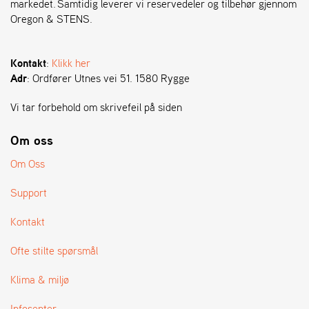
markedet. Samtidig leverer vi reservedeler og tilbehør gjennom
Oregon & STENS.
S
T
E
Kontakt
:
Klikk her
N
Adr
: Ordfører Utnes vei 51. 1580 Rygge
S
Vi tar forbehold om skrivefeil på siden
O
Om oss
R
E
Om Oss
G
O
Support
N
®
Kontakt
Ofte stilte spørsmål
W
E
Klima & miljø
I
B
Infosenter