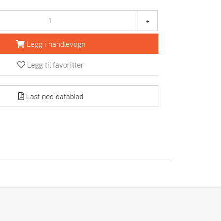
+
Legg i handlevogn
Legg til favoritter
Last ned datablad