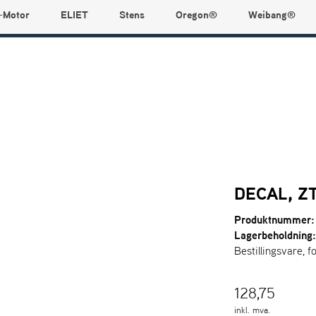
-Motor
ELIET
Stens
Oregon®
Weibang®
DECAL, Z
Produktnummer:
Lagerbeholdning
Bestillingsvare, f
128,75
inkl. mva.