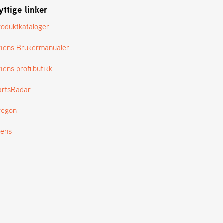
yttige linker
roduktkataloger
riens Brukermanualer
iens profilbutikk
artsRadar
regon
tens