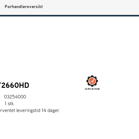
Forhandleroversikt
0
Min side
Infosenter
Favoritter
T2660HD
03254000
:
1 stk.
orventet leveringstid 14 dager.