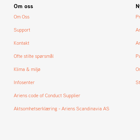
Om oss
N
Om Oss
P
Support
A
Kontakt
Ar
Ofte stilte spørsmål
P
Klima & miljø
O
Infosenter
S
Ariens code of Conduct Supplier
Aktsomhetserklæring - Ariens Scandinavia AS