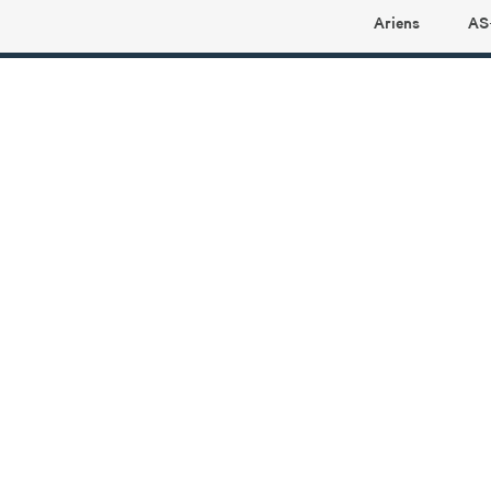
Ariens
AS
Ariens profilbutikk