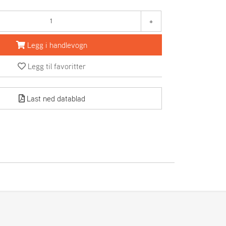
+
Legg i handlevogn
Legg til favoritter
Last ned datablad