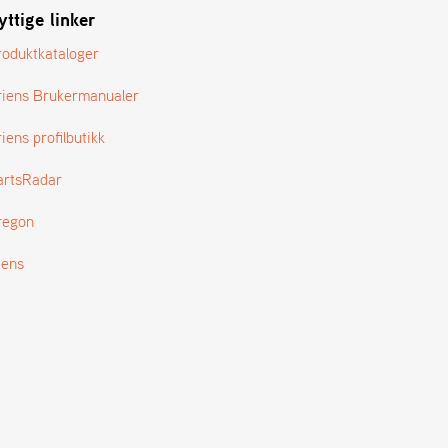
yttige linker
roduktkataloger
riens Brukermanualer
iens profilbutikk
artsRadar
regon
tens