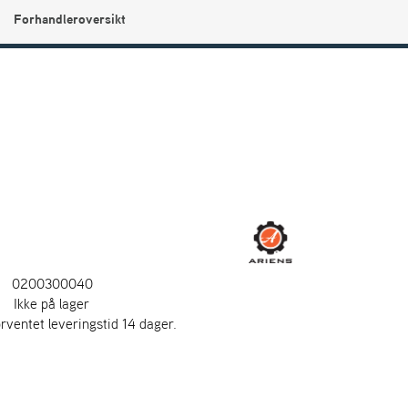
Forhandleroversikt
0
Min side
Infosenter
Favoritter
0200300040
:
Ikke på lager
orventet leveringstid 14 dager.