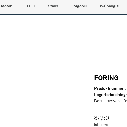
-Motor
ELIET
Stens
Oregon®
Weibang®
FORING
Produktnummer:
Lagerbeholdning
Bestillingsvare, f
82,50
inkl. mva.