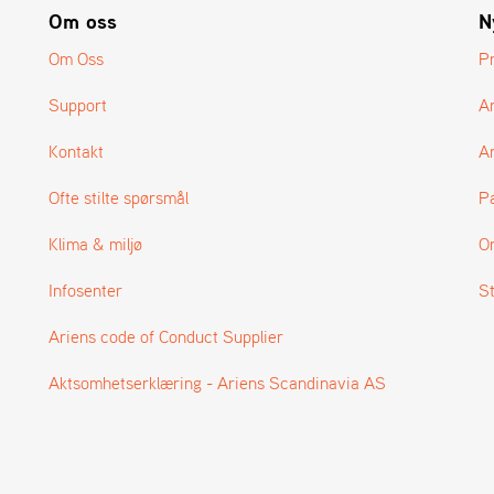
Om oss
N
Om Oss
P
Support
A
Kontakt
Ar
Ofte stilte spørsmål
P
Klima & miljø
O
Infosenter
S
Ariens code of Conduct Supplier
Aktsomhetserklæring - Ariens Scandinavia AS