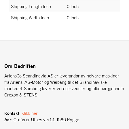
Shipping Length Inch
0 Inch
S
Shipping Width Inch
0 Inch
T
E
N
S
O
R
Om Bedriften
E
G
AriensCo Scandinavia AS er leverandør av helvare maskiner
O
fra Ariens, AS-Motor og Weibang til det Skandinaviske
N
markedet. Samtidig leverer vi reservedeler og tilbehør gjennom
®
Oregon & STENS.
W
Kontakt
:
Klikk her
E
Adr
: Ordfører Utnes vei 51. 1580 Rygge
I
B