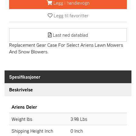
R
Legg i handlevogn
I
E
Legg til favoritter
N
S
Last ned datablad
Replacement Gear Case For Select Ariens Lawn Mowers
A
And Snow Blowers.
S
-
M
O
T
Spesifikasjoner
O
R
Beskrivelse
Ariens Deler
E
L
I
Weight lbs
3.98 Lbs
E
T
Shipping Height Inch
0 Inch