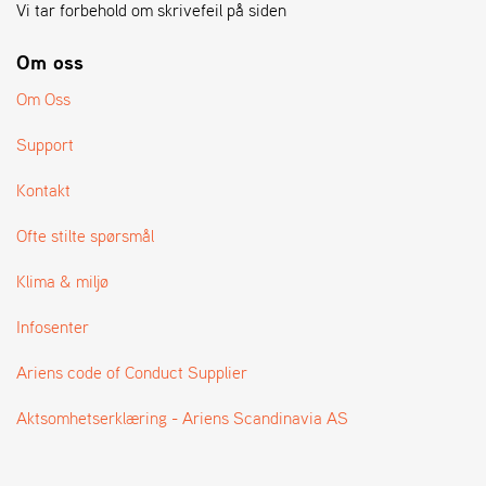
A
Vi tar forbehold om skrivefeil på siden
N
G
Om oss
®
Om Oss
F
Support
O
R
Kontakt
H
A
Ofte stilte spørsmål
N
D
Klima & miljø
L
E
Infosenter
R
O
V
Ariens code of Conduct Supplier
E
R
Aktsomhetserklæring - Ariens Scandinavia AS
S
I
K