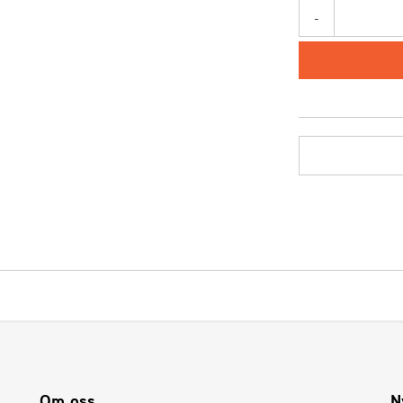
-
Om oss
N