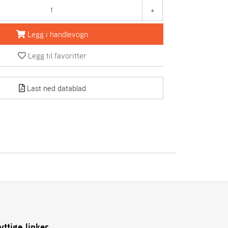
+
Legg i handlevogn
Legg til favoritter
Last ned datablad
yttige linker