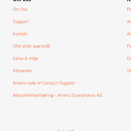
Om Oss
P
Support
A
Kontakt
Ar
Ofte stilte spørsmål
P
Klima & miljø
O
Infosenter
S
Ariens code of Conduct Supplier
Aktsomhetserklæring - Ariens Scandinavia AS