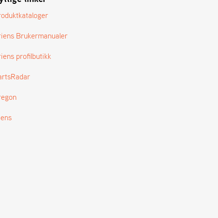
roduktkataloger
riens Brukermanualer
iens profilbutikk
artsRadar
regon
tens