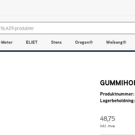
-Motor
ELIET
Stens
Oregon®
Weibang®
GUMMIHO
Produktnummer:
Lagerbeholdning
48,75
inkl. mva.