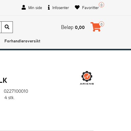
0
Min side
Infosenter
Favoritter
0
Beløp
0,00
Forhandleroversikt
LK
0227100010
:
4 stk.