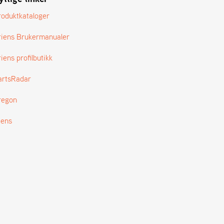
roduktkataloger
riens Brukermanualer
iens profilbutikk
artsRadar
regon
tens