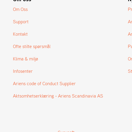
Om Oss
P
Support
A
Kontakt
Ar
Ofte stilte spørsmål
P
Klima & miljø
O
Infosenter
S
Ariens code of Conduct Supplier
Aktsomhetserklæring - Ariens Scandinavia AS