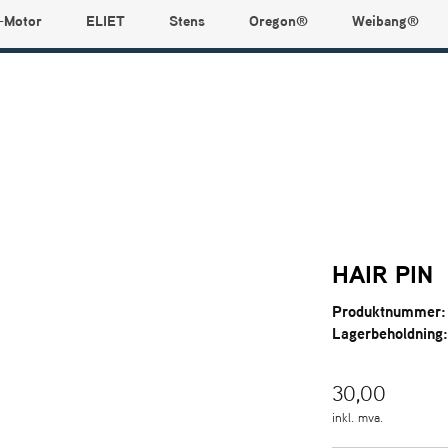
-Motor
ELIET
Stens
Oregon®
Weibang®
HAIR PIN
Produktnummer:
Lagerbeholdning
30,00
inkl. mva.