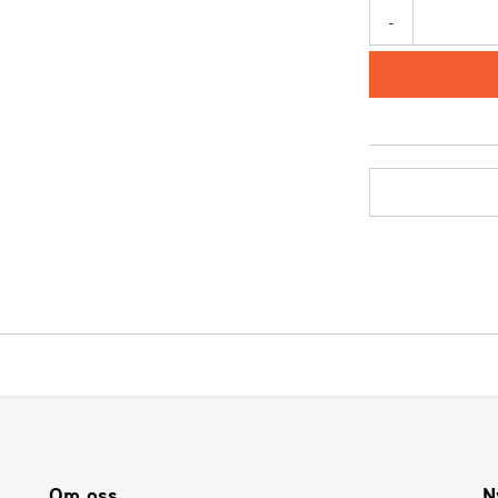
-
Om oss
N