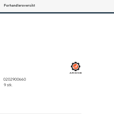
Forhandleroversikt
0
Min side
Infosenter
Favoritter
0202900660
:
9 stk.