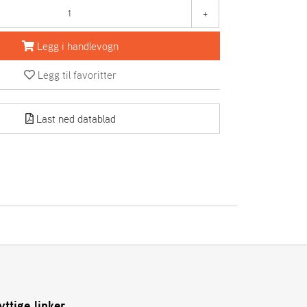
+
Legg i handlevogn
Legg til favoritter
Last ned datablad
yttige linker