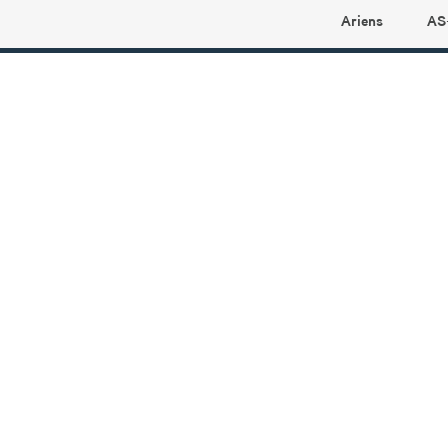
Ariens
AS
Ariens profilbutikk