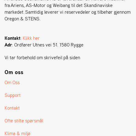
fra Ariens, AS-Motor og Weibang til det Skandinaviske
markedet. Samtidig leverer vi reservedeler og tilbehør gjennom
S
Oregon & STENS.
T
E
N
Kontakt
:
Klikk her
S
Adr
: Ordfører Utnes vei 51. 1580 Rygge
Vi tar forbehold om skrivefeil på siden
O
R
E
Om oss
G
Om Oss
O
N
®
Support
Kontakt
W
Ofte stilte spørsmål
E
I
B
Klima & miljø