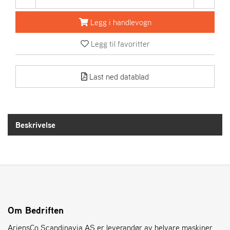
R
I
Legg i handlevogn
E
N
S
Legg til favoritter
Last ned datablad
A
S
-
M
O
Beskrivelse
T
O
R
E
L
I
Om Bedriften
E
T
AriensCo Scandinavia AS er leverandør av helvare maskiner