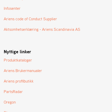
A
N
Infosenter
G
®
Ariens code of Conduct Supplier
Aktsomhetserklæring - Ariens Scandinavia AS
F
O
R
H
Nyttige linker
A
N
Produktkataloger
D
L
Ariens Brukermanualer
E
R
O
Ariens profilbutikk
V
E
PartsRadar
R
S
Oregon
I
K