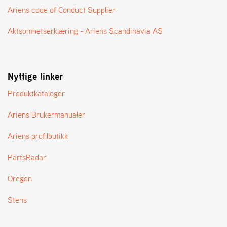
A
Ariens code of Conduct Supplier
N
G
Aktsomhetserklæring - Ariens Scandinavia AS
®
F
Nyttige linker
O
R
Produktkataloger
H
A
Ariens Brukermanualer
N
D
L
Ariens profilbutikk
E
R
PartsRadar
O
V
Oregon
E
R
Stens
S
I
K