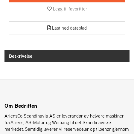
R
I
Legg til favoritter
E
N
S
Last ned datablad
A
S
Beskrivelse
-
M
O
T
O
R
Om Bedriften
E
L
AriensCo Scandinavia AS er leverandør av helvare maskiner
I
fra Ariens, AS-Motor og Weibang til det Skandinaviske
E
T
markedet. Samtidig leverer vi reservedeler og tilbehør gjennom