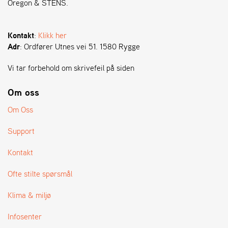
Oregon & STENS.
S
T
Kontakt
:
Klikk her
E
Adr
: Ordfører Utnes vei 51. 1580 Rygge
N
S
Vi tar forbehold om skrivefeil på siden
Om oss
O
R
Om Oss
E
G
Support
O
N
Kontakt
®
Ofte stilte spørsmål
W
Klima & miljø
E
I
Infosenter
B