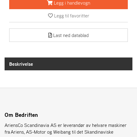
R
Legg i handlevogn
I
E
Legg til favoritter
N
S
Last ned datablad
A
S
-
M
Beskrivelse
O
T
O
R
E
L
Om Bedriften
I
AriensCo Scandinavia AS er leverandør av helvare maskiner
E
T
fra Ariens, AS-Motor og Weibang til det Skandinaviske