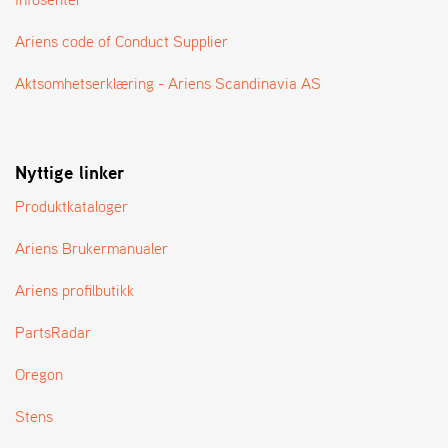
A
N
Ariens code of Conduct Supplier
G
®
Aktsomhetserklæring - Ariens Scandinavia AS
F
O
Nyttige linker
R
H
Produktkataloger
A
N
D
Ariens Brukermanualer
L
E
Ariens profilbutikk
R
O
PartsRadar
V
E
Oregon
R
S
Stens
I
K