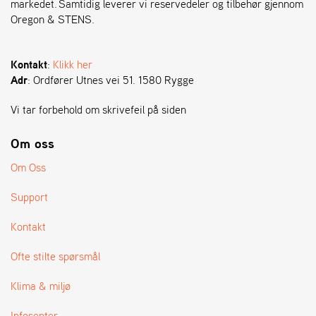
markedet. Samtidig leverer vi reservedeler og tilbehør gjennom
Oregon & STENS.
S
T
E
Kontakt
:
Klikk her
N
Adr
: Ordfører Utnes vei 51. 1580 Rygge
S
Vi tar forbehold om skrivefeil på siden
O
Om oss
R
E
Om Oss
G
O
Support
N
®
Kontakt
Ofte stilte spørsmål
W
E
Klima & miljø
I
B
Infosenter