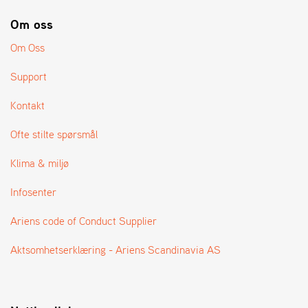
A
N
Om oss
G
®
Om Oss
Support
F
O
Kontakt
R
H
Ofte stilte spørsmål
A
N
Klima & miljø
D
L
Infosenter
E
R
Ariens code of Conduct Supplier
O
V
E
Aktsomhetserklæring - Ariens Scandinavia AS
R
S
I
K