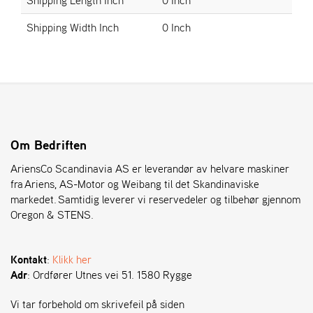
Shipping Width Inch
0 Inch
S
T
E
N
S
O
Om Bedriften
R
E
AriensCo Scandinavia AS er leverandør av helvare maskiner
G
fra Ariens, AS-Motor og Weibang til det Skandinaviske
O
markedet. Samtidig leverer vi reservedeler og tilbehør gjennom
N
Oregon & STENS.
®
Kontakt
:
Klikk her
W
Adr
: Ordfører Utnes vei 51. 1580 Rygge
E
I
B
Vi tar forbehold om skrivefeil på siden