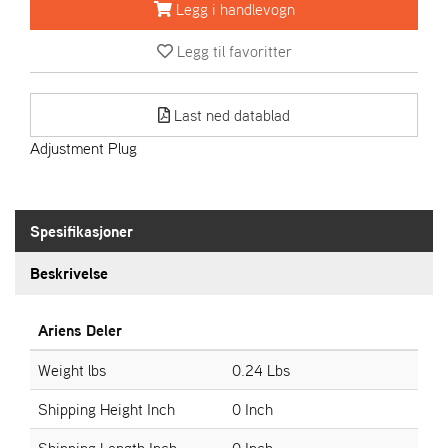
R
Legg i handlevogn
I
E
Legg til favoritter
N
S
Last ned datablad
Adjustment Plug
A
S
-
M
O
Spesifikasjoner
T
O
Beskrivelse
R
Ariens Deler
E
Weight lbs
0.24 Lbs
L
I
Shipping Height Inch
0 Inch
E
T
Shipping Length Inch
0 Inch