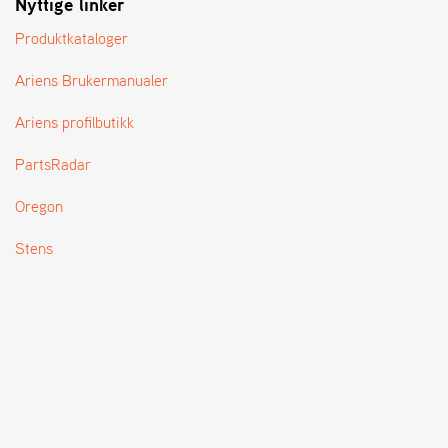
Nyttige linker
T
Produktkataloger
Ariens Brukermanualer
Ariens profilbutikk
PartsRadar
Oregon
Stens