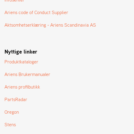
A
N
Ariens code of Conduct Supplier
G
®
Aktsomhetserklæring - Ariens Scandinavia AS
F
O
Nyttige linker
R
H
Produktkataloger
A
N
D
Ariens Brukermanualer
L
E
Ariens profilbutikk
R
O
PartsRadar
V
E
Oregon
R
S
Stens
I
K