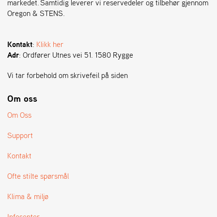
markedet. Samtidig leverer vi reservedeler og tilbehør gjennom
Oregon & STENS.
S
T
E
Kontakt
:
Klikk her
N
Adr
: Ordfører Utnes vei 51. 1580 Rygge
S
Vi tar forbehold om skrivefeil på siden
O
Om oss
R
E
Om Oss
G
O
Support
N
®
Kontakt
Ofte stilte spørsmål
W
E
Klima & miljø
I
B
Infosenter