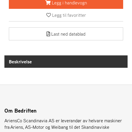
R
Legg i handlevogn
I
E
Legg til favoritter
N
S
Last ned datablad
A
S
-
M
Beskrivelse
O
T
O
R
E
L
Om Bedriften
I
AriensCo Scandinavia AS er leverandør av helvare maskiner
E
T
fra Ariens, AS-Motor og Weibang til det Skandinaviske