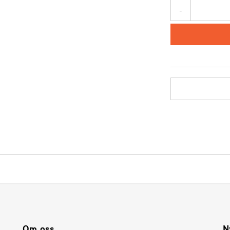
-
Om oss
N