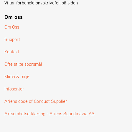
A
Vi tar forbehold om skrivefeil på siden
N
G
Om oss
®
Om Oss
F
Support
O
R
Kontakt
H
A
Ofte stilte spørsmål
N
D
Klima & miljø
L
E
Infosenter
R
O
V
Ariens code of Conduct Supplier
E
R
Aktsomhetserklæring - Ariens Scandinavia AS
S
I
K