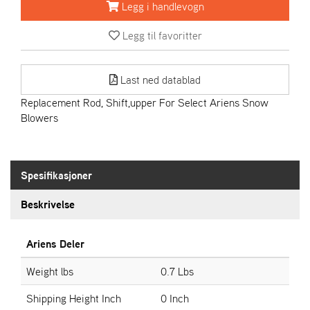
R
Legg i handlevogn
I
E
Legg til favoritter
N
S
Last ned datablad
Replacement Rod, Shift,upper For Select Ariens Snow
A
Blowers
S
-
M
O
T
Spesifikasjoner
O
R
Beskrivelse
Ariens Deler
E
L
I
Weight lbs
0.7 Lbs
E
T
Shipping Height Inch
0 Inch