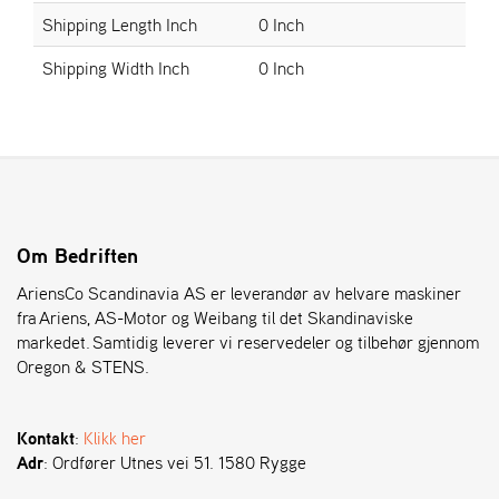
Shipping Length Inch
0 Inch
S
Shipping Width Inch
0 Inch
T
E
N
S
O
R
Om Bedriften
E
G
AriensCo Scandinavia AS er leverandør av helvare maskiner
O
fra Ariens, AS-Motor og Weibang til det Skandinaviske
N
markedet. Samtidig leverer vi reservedeler og tilbehør gjennom
®
Oregon & STENS.
W
Kontakt
:
Klikk her
E
Adr
: Ordfører Utnes vei 51. 1580 Rygge
I
B