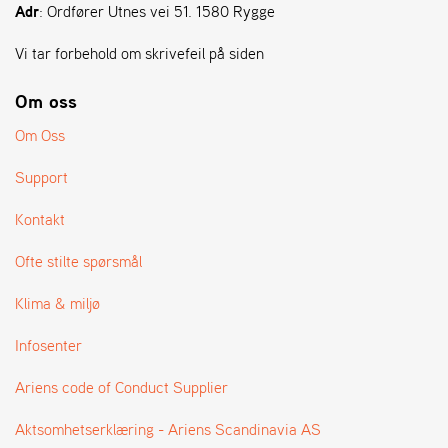
A
Adr
: Ordfører Utnes vei 51. 1580 Rygge
N
G
Vi tar forbehold om skrivefeil på siden
®
Om oss
F
Om Oss
O
R
Support
H
A
Kontakt
N
D
Ofte stilte spørsmål
L
E
Klima & miljø
R
O
V
Infosenter
E
R
Ariens code of Conduct Supplier
S
I
Aktsomhetserklæring - Ariens Scandinavia AS
K