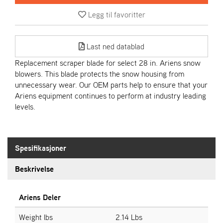
R
I
Legg til favoritter
E
N
S
Last ned datablad
Replacement scraper blade for select 28 in. Ariens snow
blowers. This blade protects the snow housing from
A
unnecessary wear. Our OEM parts help to ensure that your
S
-
Ariens equipment continues to perform at industry leading
M
levels.
O
T
O
R
Spesifikasjoner
Beskrivelse
E
L
I
Ariens Deler
E
T
Weight lbs
2.14 Lbs