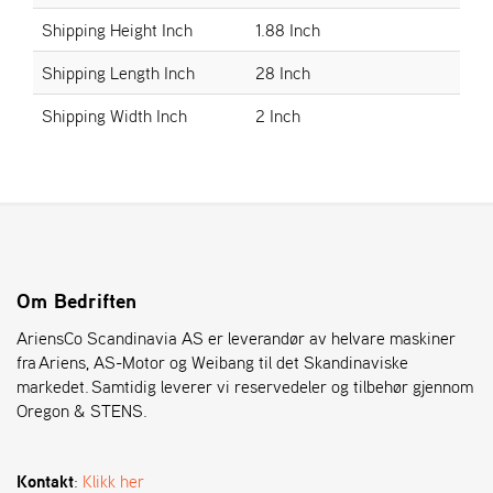
Shipping Height Inch
1.88 Inch
S
Shipping Length Inch
28 Inch
T
E
Shipping Width Inch
2 Inch
N
S
O
R
E
G
O
Om Bedriften
N
AriensCo Scandinavia AS er leverandør av helvare maskiner
®
fra Ariens, AS-Motor og Weibang til det Skandinaviske
markedet. Samtidig leverer vi reservedeler og tilbehør gjennom
Oregon & STENS.
W
E
I
B
Kontakt
:
Klikk her