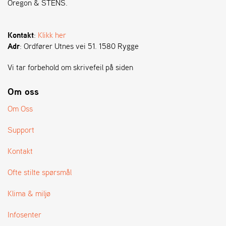
Oregon & STENS.
S
T
Kontakt
:
Klikk her
E
Adr
: Ordfører Utnes vei 51. 1580 Rygge
N
S
Vi tar forbehold om skrivefeil på siden
Om oss
O
R
Om Oss
E
G
Support
O
N
Kontakt
®
Ofte stilte spørsmål
W
Klima & miljø
E
I
Infosenter
B