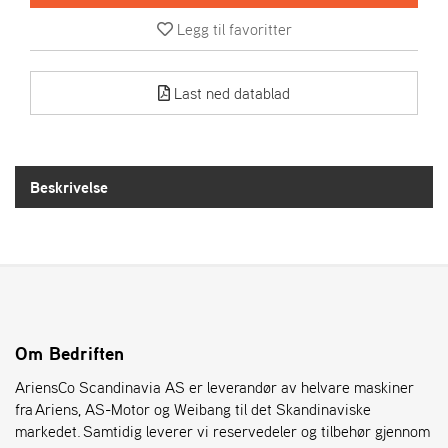
R
I
Legg til favoritter
E
N
S
Last ned datablad
A
S
Beskrivelse
-
M
O
T
O
R
Om Bedriften
E
L
AriensCo Scandinavia AS er leverandør av helvare maskiner
I
fra Ariens, AS-Motor og Weibang til det Skandinaviske
E
T
markedet. Samtidig leverer vi reservedeler og tilbehør gjennom