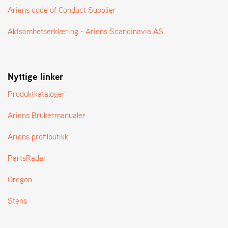
A
Ariens code of Conduct Supplier
N
G
Aktsomhetserklæring - Ariens Scandinavia AS
®
F
Nyttige linker
O
R
Produktkataloger
H
A
Ariens Brukermanualer
N
D
L
Ariens profilbutikk
E
R
PartsRadar
O
V
Oregon
E
R
Stens
S
I
K