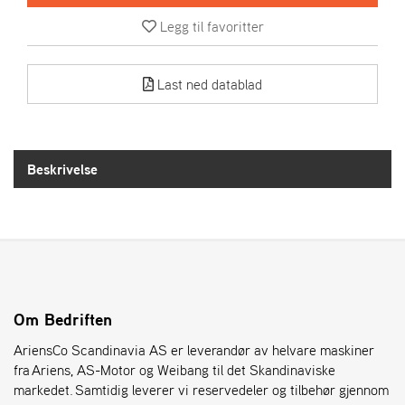
R
I
Legg til favoritter
E
N
S
Last ned datablad
A
S
Beskrivelse
-
M
O
T
O
R
Om Bedriften
E
L
AriensCo Scandinavia AS er leverandør av helvare maskiner
I
fra Ariens, AS-Motor og Weibang til det Skandinaviske
E
T
markedet. Samtidig leverer vi reservedeler og tilbehør gjennom