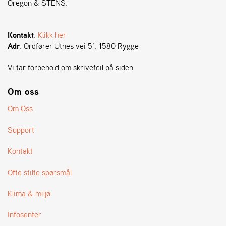
Oregon & STENS.
S
T
Kontakt
:
Klikk her
E
Adr
: Ordfører Utnes vei 51. 1580 Rygge
N
S
Vi tar forbehold om skrivefeil på siden
Om oss
O
R
Om Oss
E
G
Support
O
N
Kontakt
®
Ofte stilte spørsmål
W
Klima & miljø
E
I
Infosenter
B