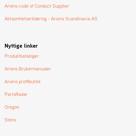
A
Ariens code of Conduct Supplier
N
G
Aktsomhetserklæring - Ariens Scandinavia AS
®
F
Nyttige linker
O
R
Produktkataloger
H
A
Ariens Brukermanualer
N
D
L
Ariens profilbutikk
E
R
PartsRadar
O
V
Oregon
E
R
Stens
S
I
K