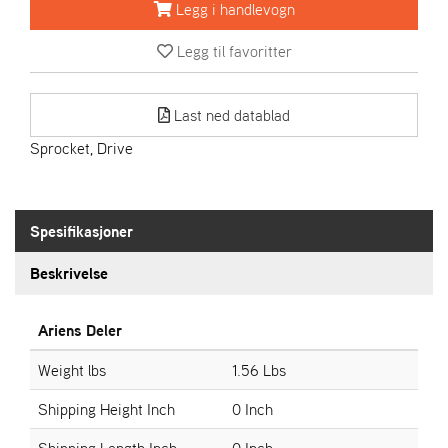
R
Legg i handlevogn
I
E
Legg til favoritter
N
S
Last ned datablad
Sprocket, Drive
A
S
-
M
O
Spesifikasjoner
T
O
Beskrivelse
R
Ariens Deler
E
Weight lbs
1.56 Lbs
L
I
Shipping Height Inch
0 Inch
E
T
Shipping Length Inch
0 Inch