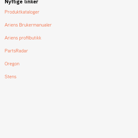
Nyttige linker
T
Produktkataloger
Ariens Brukermanualer
Ariens profilbutikk
PartsRadar
Oregon
Stens