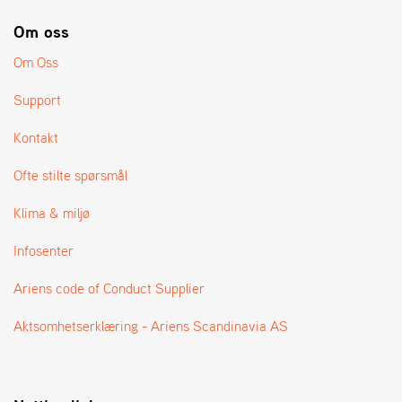
A
N
Om oss
G
®
Om Oss
Support
F
O
Kontakt
R
H
Ofte stilte spørsmål
A
N
Klima & miljø
D
L
Infosenter
E
R
Ariens code of Conduct Supplier
O
V
E
Aktsomhetserklæring - Ariens Scandinavia AS
R
S
I
K