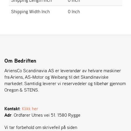
Shipping Width Inch
0 Inch
S
T
E
N
S
O
Om Bedriften
R
E
AriensCo Scandinavia AS er leverandør av helvare maskiner
G
fra Ariens, AS-Motor og Weibang til det Skandinaviske
O
markedet. Samtidig leverer vi reservedeler og tilbehør gjennom
N
Oregon & STENS.
®
Kontakt
:
Klikk her
W
Adr
: Ordfører Utnes vei 51. 1580 Rygge
E
I
B
Vi tar forbehold om skrivefeil på siden