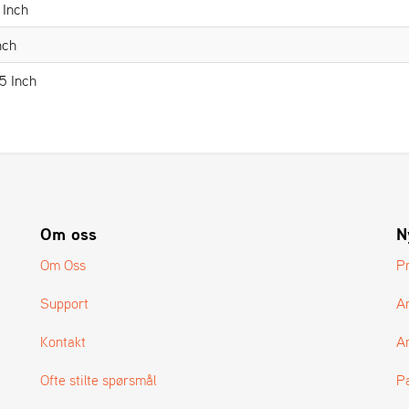
 Inch
nch
5 Inch
Om oss
N
Om Oss
P
Support
A
Kontakt
Ar
Ofte stilte spørsmål
P