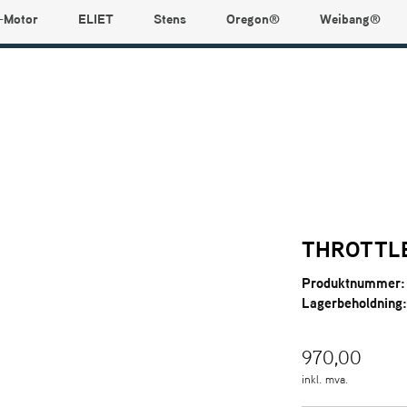
-Motor
ELIET
Stens
Oregon®
Weibang®
THROTTL
Produktnummer:
Lagerbeholdning
970,00
inkl. mva.