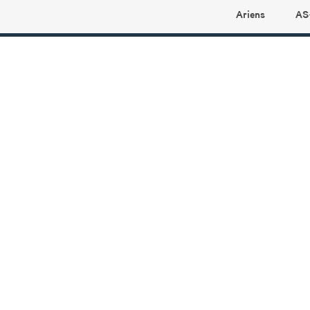
Ariens
AS
Ariens profilbutikk