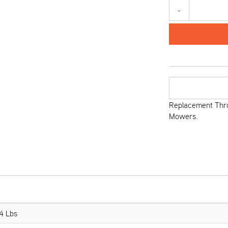
-
Replacement Thro
Mowers.
4 Lbs