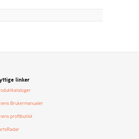
yttige linker
roduktkataloger
riens Brukermanualer
iens profilbutikk
artsRadar