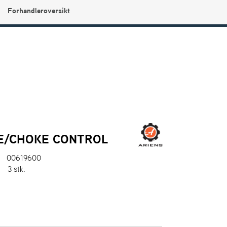
Forhandleroversikt
0
Min side
Infosenter
Favoritter
E/CHOKE CONTROL
00619600
:
3 stk.