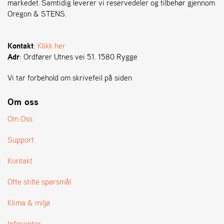
markedet. Samtidig leverer vi reservedeler og tilbehør gjennom
Oregon & STENS.
S
T
E
Kontakt
:
Klikk her
N
Adr
: Ordfører Utnes vei 51. 1580 Rygge
S
Vi tar forbehold om skrivefeil på siden
O
Om oss
R
E
Om Oss
G
O
Support
N
®
Kontakt
Ofte stilte spørsmål
W
E
Klima & miljø
I
B
Infosenter