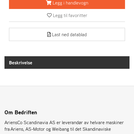
R
Legg i handlevogn
I
E
Legg til favoritter
N
S
Last ned datablad
A
S
-
M
Beskrivelse
O
T
O
R
E
L
Om Bedriften
I
AriensCo Scandinavia AS er leverandør av helvare maskiner
E
T
fra Ariens, AS-Motor og Weibang til det Skandinaviske