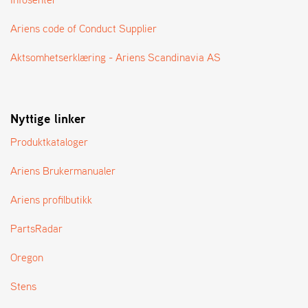
A
N
Ariens code of Conduct Supplier
G
®
Aktsomhetserklæring - Ariens Scandinavia AS
F
O
Nyttige linker
R
H
Produktkataloger
A
N
D
Ariens Brukermanualer
L
E
Ariens profilbutikk
R
O
PartsRadar
V
E
Oregon
R
S
Stens
I
K