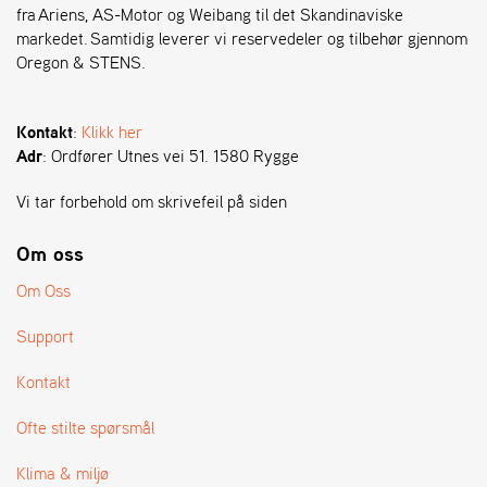
fra Ariens, AS-Motor og Weibang til det Skandinaviske
markedet. Samtidig leverer vi reservedeler og tilbehør gjennom
S
Oregon & STENS.
T
E
N
Kontakt
:
Klikk her
S
Adr
: Ordfører Utnes vei 51. 1580 Rygge
Vi tar forbehold om skrivefeil på siden
O
R
Om oss
E
G
Om Oss
O
N
Support
®
Kontakt
W
Ofte stilte spørsmål
E
I
Klima & miljø
B