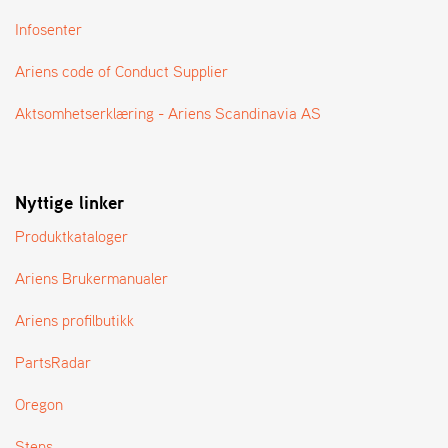
A
N
Infosenter
G
®
Ariens code of Conduct Supplier
Aktsomhetserklæring - Ariens Scandinavia AS
F
O
R
H
Nyttige linker
A
N
Produktkataloger
D
L
Ariens Brukermanualer
E
R
Ariens profilbutikk
O
V
E
PartsRadar
R
S
Oregon
I
K
Stens