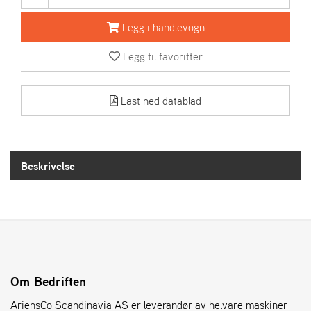
R
I
Legg i handlevogn
E
N
Legg til favoritter
S
Last ned datablad
A
S
-
M
O
Beskrivelse
T
O
R
E
L
I
Om Bedriften
E
T
AriensCo Scandinavia AS er leverandør av helvare maskiner