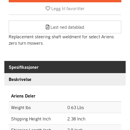
R
I
Legg til favoritter
E
N
S
Last ned datablad
Replacement steering shaft weldment for select Ariens
zero turn mowers.
A
S
-
M
O
Spesifikasjoner
T
O
Beskrivelse
R
Ariens Deler
E
Weight lbs
0.63 Lbs
L
I
Shipping Height Inch
2.38 Inch
E
T
Shipping Length Inch
3.8 Inch