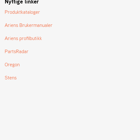
Nyttige linker
T
Produktkataloger
Ariens Brukermanualer
Ariens profilbutikk
PartsRadar
Oregon
Stens