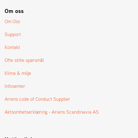
A
N
Om oss
G
®
Om Oss
Support
F
O
Kontakt
R
H
Ofte stilte spørsmål
A
N
Klima & miljø
D
L
Infosenter
E
R
Ariens code of Conduct Supplier
O
V
E
Aktsomhetserklæring - Ariens Scandinavia AS
R
S
I
K