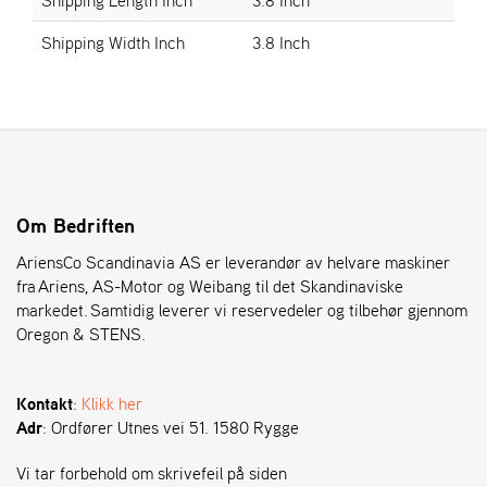
Shipping Width Inch
3.8 Inch
S
T
E
N
S
O
Om Bedriften
R
E
AriensCo Scandinavia AS er leverandør av helvare maskiner
G
fra Ariens, AS-Motor og Weibang til det Skandinaviske
O
markedet. Samtidig leverer vi reservedeler og tilbehør gjennom
N
Oregon & STENS.
®
Kontakt
:
Klikk her
W
Adr
: Ordfører Utnes vei 51. 1580 Rygge
E
I
B
Vi tar forbehold om skrivefeil på siden