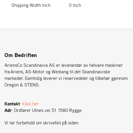
Shipping Width Inch
0 Inch
S
T
E
N
S
Om Bedriften
O
R
AriensCo Scandinavia AS er leverandør av helvare maskiner
E
fra Ariens, AS-Motor og Weibang til det Skandinaviske
G
markedet. Samtidig leverer vi reservedeler og tilbehør gjennom
O
Oregon & STENS.
N
®
Kontakt
:
Klikk her
Adr
: Ordfører Utnes vei 51. 1580 Rygge
W
E
Vi tar forbehold om skrivefeil på siden
I
B