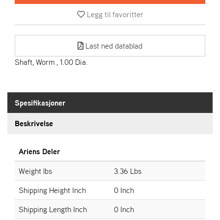
R
I
Legg til favoritter
E
N
S
Last ned datablad
Shaft, Worm , 1.00 Dia.
A
S
-
M
Spesifikasjoner
O
T
Beskrivelse
O
R
Ariens Deler
Weight lbs
3.36 Lbs
E
L
Shipping Height Inch
0 Inch
I
E
Shipping Length Inch
0 Inch
T