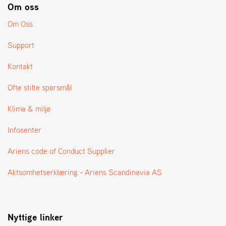
A
Om oss
N
G
Om Oss
®
Support
Kontakt
F
O
R
Ofte stilte spørsmål
H
A
Klima & miljø
N
D
Infosenter
L
E
Ariens code of Conduct Supplier
R
O
Aktsomhetserklæring - Ariens Scandinavia AS
V
E
R
S
I
Nyttige linker
K