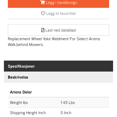
R
Legg i handlevogn
I
E
Legg til favoritter
N
S
Last ned datablad
Replacement Wheel Yoke Weldment For Select Ariens
A
Walk,behind Mowers.
S
-
M
O
T
Spesifikasjoner
O
R
Beskrivelse
Ariens Deler
E
L
I
Weight lbs
1.45 Lbs
E
T
Shipping Height Inch
0 Inch