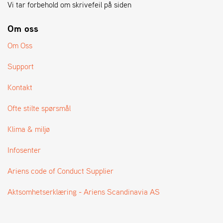
A
Vi tar forbehold om skrivefeil på siden
N
G
Om oss
®
Om Oss
F
Support
O
R
Kontakt
H
A
Ofte stilte spørsmål
N
D
Klima & miljø
L
E
Infosenter
R
O
V
Ariens code of Conduct Supplier
E
R
Aktsomhetserklæring - Ariens Scandinavia AS
S
I
K