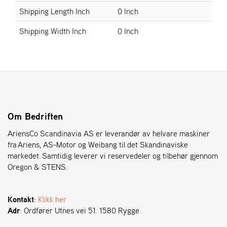
Shipping Length Inch
0 Inch
S
Shipping Width Inch
0 Inch
T
E
N
S
O
R
Om Bedriften
E
G
AriensCo Scandinavia AS er leverandør av helvare maskiner
O
fra Ariens, AS-Motor og Weibang til det Skandinaviske
N
markedet. Samtidig leverer vi reservedeler og tilbehør gjennom
®
Oregon & STENS.
W
Kontakt
:
Klikk her
E
Adr
: Ordfører Utnes vei 51. 1580 Rygge
I
B